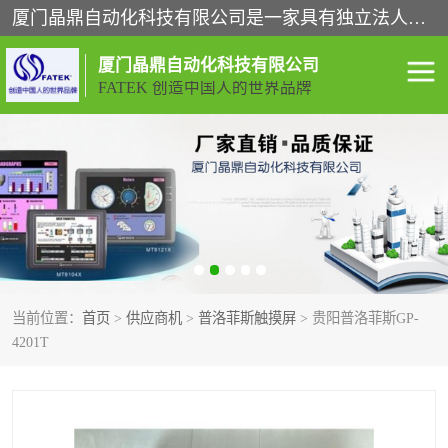
厦门晶鼎自动化科技有限公司是一家具有独立法人资格的高新技术企业；代理销售的产品有台湾威纶触摸屏，魏德米勒全系列，永宏触摸屏,威纶触摸屏,台湾威纶weinview触摸屏,台湾永宏PLC，FATEK,永宏伺服,图儿克总线，施耐德，欧姆龙，西门子，富士变频，K&N蓝系列， BUSSMANN，松下变频器，丹佛斯变频器等。
厦门晶鼎自动化科技有限公司
FATEK 创造中国人的世界品牌
闽台永宏PLC
WEINVIEW闽台威纶触摸
屏
正弦变频器正弦伺服
魏德米勒接线端子
ABB电流开关
魏德米勒电源
当前位置：
首页
>
供应商机
>
普洛菲斯触摸屏
> 贵阳普洛菲斯GP-
丹佛斯变频器
MOXA通讯模块
4201T
魏德米勒开关电源
LS产电
魏德米勒工具
西门子