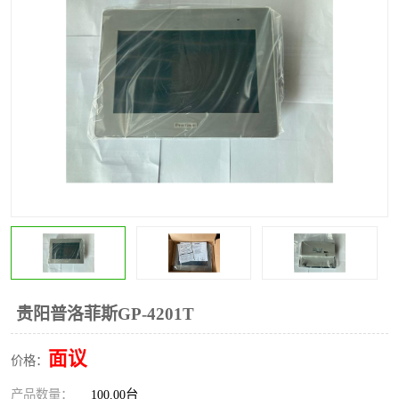
*
其他
ABB
安士能开关
克罗地亚
普洛菲斯触摸屏
魏德米勒继电器
施迈赛限位开关
贵阳普洛菲斯GP-4201T
面议
价格：
产品数量：
100.00台