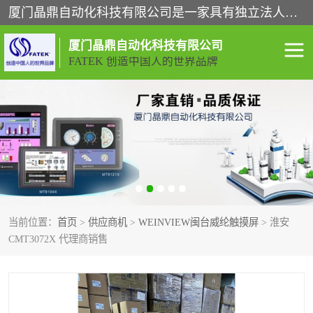
厦门晶鼎自动化科技有限公司是一家具有独立法人资格的高新技术企业；代理销售的产品有台湾威纶触摸屏，魏德米勒全系列，永宏触摸屏,威纶触摸屏,台湾威纶weinview触摸屏,台湾永宏PLC，FATEK,永宏伺服,图儿克总线，施耐德，欧姆龙，西门子，富士变频，K&N蓝系列， BUSSMANN，松下变频器，丹佛斯变频器等。
厦门晶鼎自动化科技有限公司
FATEK 创造中国人的世界品牌
闽台永宏PLC
WEINVIEW闽台威纶触摸
屏
正弦变频器正弦伺服
魏德米勒接线端子
ABB电流开关
魏德米勒电源
当前位置：
首页
>
供应商机
>
WEINVIEW闽台威纶触摸屏
> 淮安
丹佛斯变频器
MOXA通讯模块
CMT3072X 代理商销售
魏德米勒开关电源
LS产电
魏德米勒工具
西门子