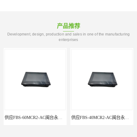
产品推荐
Development, design, production and sales in one of the manufacturing
enterprises
供应FBS-60MCR2-AC闽台永宏FATEKPLC
供应FBS-40MCR2-AC闽台永宏FATEKPLC