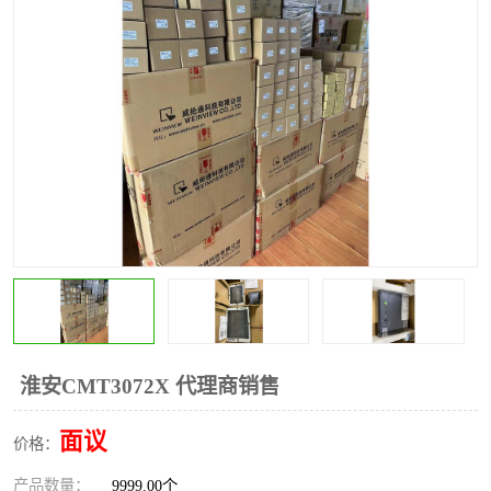
*
其他
ABB
安士能开关
克罗地亚
普洛菲斯触摸屏
魏德米勒继电器
施迈赛限位开关
淮安CMT3072X 代理商销售
面议
价格：
产品数量：
9999.00个