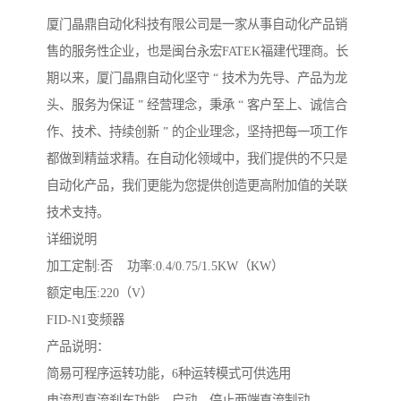
厦门晶鼎自动化科技有限公司是一家从事自动化产品销
售的服务性企业，也是闽台永宏FATEK福建代理商。长
期以来，厦门晶鼎自动化坚守 “ 技术为先导、产品为龙
头、服务为保证 ” 经营理念，秉承 “ 客户至上、诚信合
作、技术、持续创新 ” 的企业理念，坚持把每一项工作
都做到精益求精。在自动化领域中，我们提供的不只是
自动化产品，我们更能为您提供创造更高附加值的关联
技术支持。
详细说明
加工定制:否 功率:0.4/0.75/1.5KW（KW）
额定电压:220（V）
FID-N1变频器
产品说明：
简易可程序运转功能，6种运转模式可供选用
电流型直流刹车功能，启动、停止两端直流制动