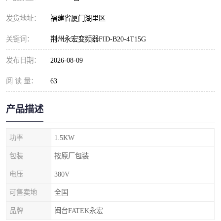
发货地址：
福建省厦门湖里区
关键词：
荆州永宏变频器FID-B20-4T15G
发布日期：
2026-08-09
阅 读 量：
63
产品描述
功率
1.5KW
包装
按原厂包装
电压
380V
可售卖地
全国
品牌
闽台FATEK永宏