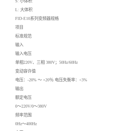
S: 小体积
L: 大体积
FID-E10系列变频器规格
项目
标准规范
输入
输入电压
单相220V、三相 380V；50Hz/60Hz
变动容许值
电压：-20% ～ +20％ 电压失衡率：<3%
输出
额定电压
0～220V/0～380V
频率范围
0Hz～400Hz