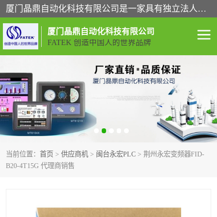
厦门晶鼎自动化科技有限公司是一家具有独立法人资格的高新技术企业；代理销售的产品有台湾威纶触摸屏，魏德米勒全系列，永宏触摸屏,威纶触摸屏,台湾威纶weinview触摸屏,台湾永宏PLC，FATEK,永宏伺服,图儿克总线，施耐德，欧姆龙，西门子，富士变频，K&N蓝系列， BUSSMANN，松下变频器，丹佛斯变频器等。
厦门晶鼎自动化科技有限公司
FATEK 创造中国人的世界品牌
闽台永宏PLC
WEINVIEW闽台威纶触摸
屏
正弦变频器正弦伺服
魏德米勒接线端子
ABB电流开关
魏德米勒电源
当前位置：
首页
>
供应商机
>
闽台永宏PLC
> 荆州永宏变频器FID-
丹佛斯变频器
MOXA通讯模块
B20-4T15G 代理商销售
魏德米勒开关电源
LS产电
魏德米勒工具
西门子