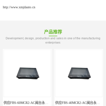
http://www.xmjdauto.cn
产品推荐
Development, design, production and sales in one of the manufacturing
enterprises
供应FBS-40MCR2-AC闽台永宏FATEKPLC