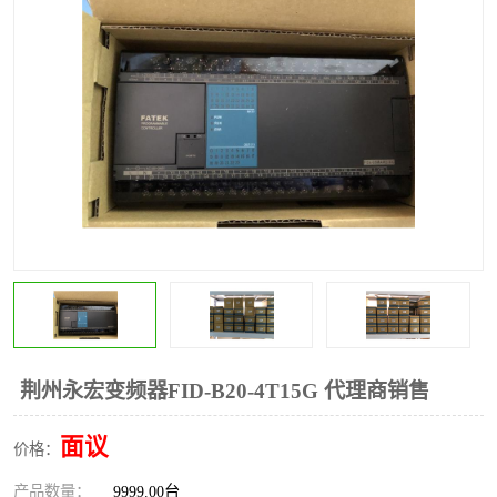
*
其他
ABB
安士能开关
克罗地亚
普洛菲斯触摸屏
魏德米勒继电器
施迈赛限位开关
荆州永宏变频器FID-B20-4T15G 代理商销售
面议
价格：
产品数量：
9999.00台