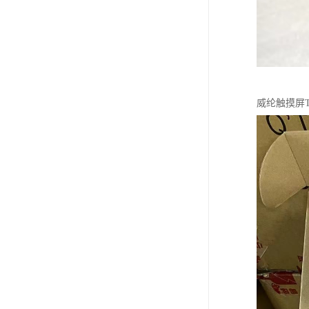
威纶触摸屏T