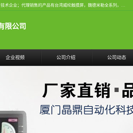
厦门晶鼎自动化科技有限公司是一家具有独立法人资格的高新技术企业；代理销售的产品有台湾威纶触摸屏，魏德米勒全系列，永宏触摸屏,威纶触摸屏,台湾威纶weinview触摸屏,台湾永宏PLC，FATEK,永宏伺服,图儿克总线，施耐德，欧姆龙，西门子，富士变频，K&N蓝系列， BUSSMANN，松下变频器，丹佛斯变频器等。
有限公司
企业视频
公司介绍
公司动态