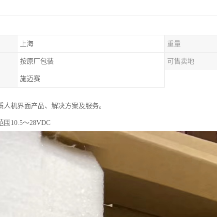
上海
重量
按原厂包装
可售卖地
施迈赛
质人机界面产品、解决方案及服务。
10.5～28VDC