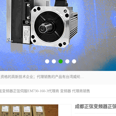
厦门晶鼎自动化科技有限公司是一家具有独立法人资格的高新技术企业；代理销售的产品有台湾威纶触摸屏，魏德米勒全系列，永宏触摸屏,威纶触摸屏,台湾威纶weinview触摸屏,台湾永宏PLC，FATEK,永宏伺服,图儿克总线，施耐德，欧姆龙，西门子，富士变频，K&N蓝系列， BUSSMANN，松下变频器，丹佛斯变频器等。
弦变频器正弦伺服EM730-160-3代理商 变频器 代理商销售
成都正弦变频器正弦伺