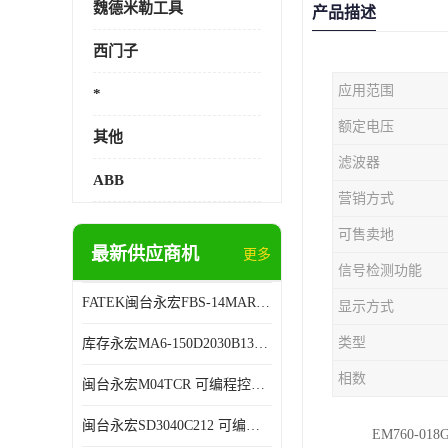
魏德米勒工具
产品描述
西门子
应用范围
*
额定电压
其他
滤波器
ABB
营销方式
可售卖地
最新供应商机
更多
信号检测功能
FATEK闽台永宏FBS-14MAR2-AC 可编程控制器 售后有保障
显示方式
类型
库存永宏MA6-150D2030B13B26 可编程控制器 技术服务
相数
闽台永宏M04TCR 可编程控制器 代理商销售
闽台永宏SD3040C212 可编程控制器 厂家销售
EM760-018G