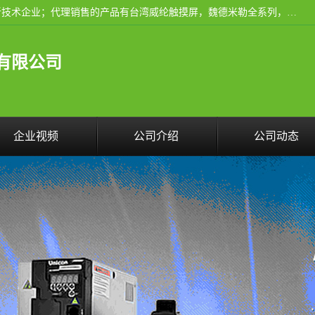
厦门晶鼎自动化科技有限公司是一家具有独立法人资格的高新技术企业；代理销售的产品有台湾威纶触摸屏，魏德米勒全系列，永宏触摸屏,威纶触摸屏,台湾威纶weinview触摸屏,台湾永宏PLC，FATEK,永宏伺服,图儿克总线，施耐德，欧姆龙，西门子，富士变频，K&N蓝系列， BUSSMANN，松下变频器，丹佛斯变频器等。
有限公司
企业视频
公司介绍
公司动态