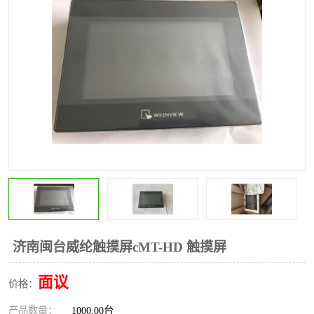
*
其他
ABB
安士能开关
克罗地亚
普洛菲斯触摸屏
魏德米勒继电器
施迈赛限位开关
济南闽台威纶触摸屏cMT-HD 触摸屏
面议
价格：
产品数量：
1000.00台