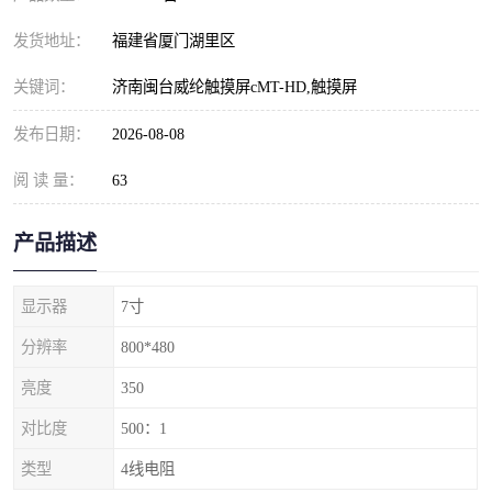
发货地址：
福建省厦门湖里区
关键词：
济南闽台威纶触摸屏cMT-HD,触摸屏
发布日期：
2026-08-08
阅 读 量：
63
产品描述
显示器
7寸
分辨率
800*480
亮度
350
对比度
500：1
类型
4线电阻