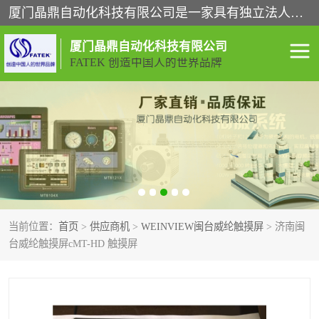
厦门晶鼎自动化科技有限公司是一家具有独立法人资格的高新技术企业；代理销售的产品有台湾威纶触摸屏，魏德米勒全系列，永宏触摸屏,威纶触摸屏,台湾威纶weinview触摸屏,台湾永宏PLC，FATEK,永宏伺服,图儿克总线，施耐德，欧姆龙，西门子，富士变频，K&N蓝系列， BUSSMANN，松下变频器，丹佛斯变频器等。
厦门晶鼎自动化科技有限公司
FATEK 创造中国人的世界品牌
闽台永宏PLC
WEINVIEW闽台威纶触摸
屏
正弦变频器正弦伺服
魏德米勒接线端子
ABB电流开关
魏德米勒电源
当前位置：
首页
>
供应商机
>
WEINVIEW闽台威纶触摸屏
> 济南闽
丹佛斯变频器
MOXA通讯模块
台威纶触摸屏cMT-HD 触摸屏
魏德米勒开关电源
LS产电
魏德米勒工具
西门子