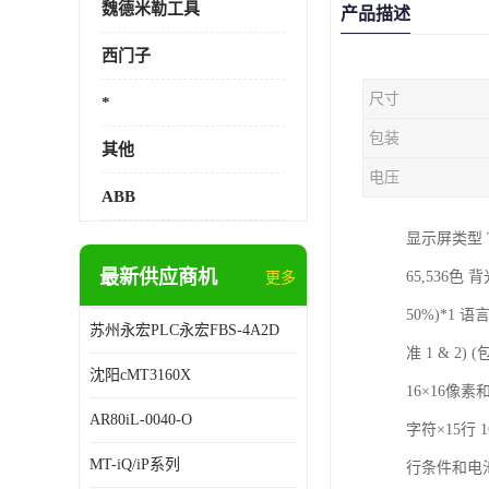
魏德米勒工具
产品描述
西门子
尺寸
*
包装
其他
电压
ABB
显示屏类型 T
最新供应商机
65,536
更多
50%)*1 语
苏州永宏PLC永宏FBS-4A2D
准 1 & 2)
沈阳cMT3160X
16×16像素
AR80iL-0040-O
字符×15行 1
MT-iQ/iP系列
行条件和电池