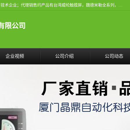
厦门晶鼎自动化科技有限公司是一家具有独立法人资格的高新技术企业；代理销售的产品有台湾威纶触摸屏，魏德米勒全系列，永宏触摸屏,威纶触摸屏,台湾威纶weinview触摸屏,台湾永宏PLC，FATEK,永宏伺服,图儿克总线，施耐德，欧姆龙，西门子，富士变频，K&N蓝系列， BUSSMANN，松下变频器，丹佛斯变频器等。
有限公司
企业视频
公司介绍
公司动态