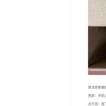
普洛菲斯触
黑屏：开机
点不亮：按