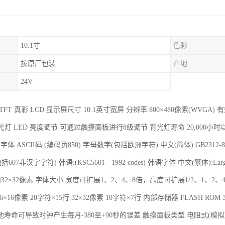
10.1寸
色彩
按原厂包装
产地
24V
FT 真彩 LCD 显示屏尺寸 10.1英寸宽屏 分辨率 800×480像素(WVGA) 有
色 背光灯 LED 亮度调节 可通过触摸面板进行8级调节 背光灯寿命 20,000
言字体 ASCII码:(编码页850) 字母数字(包括欧洲字符) 中文(简体):GB2312-
 (包括607非汉字字符) 韩语:(KSC5601 - 1992 codes) 韩语字体 中文(繁体)
和32×32像素 字体大小 宽度可扩展1、2、4、8倍，高度可扩展1/2、1、2、4、8
6×16像素 20字符×15行 32×32像素 10字符×7行 内部存储器 FLASH ROM
寿命可导致时钟产生每月-380至+90秒的误差 触摸面板类型 电阻式(模拟)