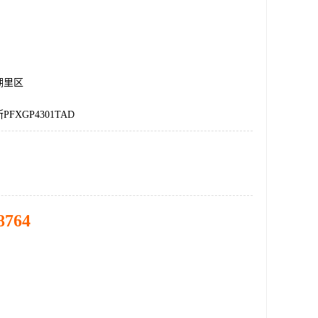
湖里区
FXGP4301TAD
8764