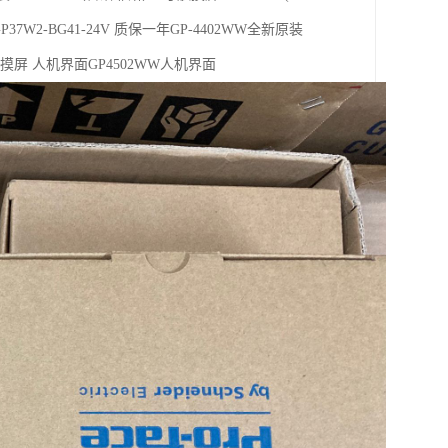
 GP37W2-BG41-24V 质保一年GP-4402WW全新原装
W 触摸屏 人机界面GP4502WW人机界面