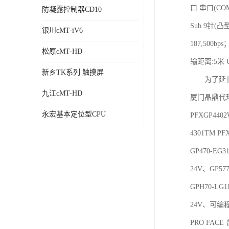
口 串口(CO
防凝露控制器CD10
Sub 9针(
银川cMT-iV6
187,500bps
松原cMT-HD
输距离:5米 
新乡TK系列 触摸屏
为了延长背
九江cMT-HD
厦门晶鼎代理普
永宏基本定位型CPU
PFXGP440
4301TM PF
GP470-EG
24V、GP57
GPH70-LG1
24V、可编
PRO FAC