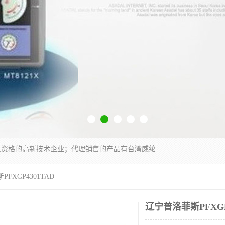
厦门晶鼎自动化科技有限公司是一家具有独立法人资格的高新技术企业；代理销售的产品有台湾威纶触摸屏，魏德米勒全系列，永宏触摸屏,威纶触摸屏,台湾威纶weinview触摸屏,台湾永宏PLC，FATEK,永宏伺服,图儿克总线，施耐德，欧姆龙，西门子，富士变频，K&N蓝系列， BUSSMANN，松下变频器，丹佛斯变频器等。
FXGP4301TAD
辽宁普洛菲斯PFXGP