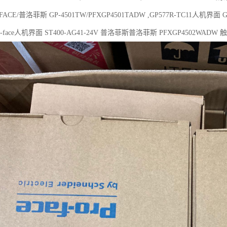
ACE/普洛菲斯 GP-4501TW/PFXGP4501TADW ,GP577R-TC11人机界面
-face人机界面 ST400-AG41-24V 普洛菲斯普洛菲斯 PFXGP4502WAD