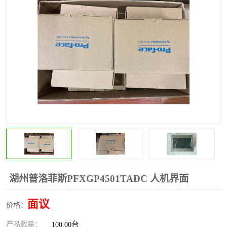
*
其他
ABB
安士能开关
克罗地亚
普洛菲斯触摸屏
魏德米勒继电器
施迈赛限位开关
湖州普洛菲斯PFXGP4501TADC 人机界面
面议
价格：
产品数量：
100.00台