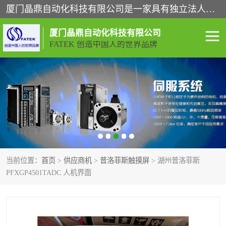
厦门晶鼎自动化科技有限公司是一家具有独立法人资格的高新技术企业；代理销售的产品有台湾威纶触摸屏，魏德米勒全系列，永宏触摸屏,威纶触摸屏,台湾威纶weinview触摸屏,台湾永宏PLC，FATEK,永宏伺服,图儿克总线，施耐德，欧姆龙，西门子，富士变频，K&N蓝系列， BUSSMANN，松下变频器，丹佛斯变频器等。
厦门晶鼎自动化科技有限公司
FATEK 创造中国人的世界品牌
闽台永宏PLC
WEINVIEW闽台威纶触摸
屏
正弦变频器正弦伺服
魏德米勒接线端子
ABB电流开关
魏德米勒电源
当前位置：
首页
>
供应商机
>
普洛菲斯触摸屏
> 湖州普洛菲斯
丹佛斯变频器
MOXA通讯模块
PFXGP4501TADC 人机界面
魏德米勒开关电源
LS产电
魏德米勒工具
西门子