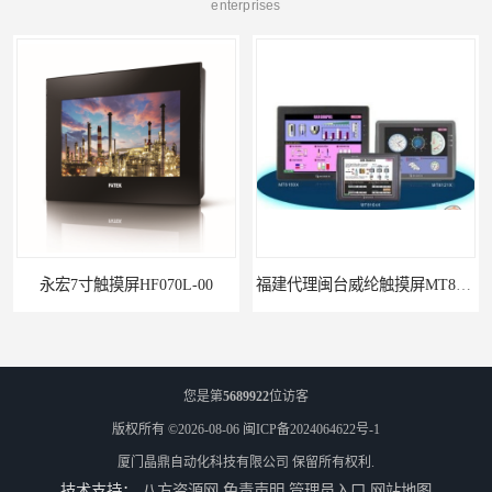
enterprises
福建代理闽台威纶触摸屏MT8102IP
防凝露控制器CD10
您是第
5689922
位访客
版权所有 ©2026-08-06
闽ICP备2024064622号-1
厦门晶鼎自动化科技有限公司
保留所有权利.
技术支持：
八方资源网
免责声明
管理员入口
网站地图