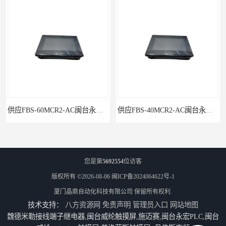
供应FBS-60MCR2-AC闽台永宏FATEKPLC
供应FBS-40MCR2-AC闽台永宏FATEKPLC
您是第
5692554
位访客
版权所有 ©2026-08-06
闽ICP备2024064622号-1
厦门晶鼎自动化科技有限公司
保留所有权利.
技术支持：
八方资源网
免责声明
管理员入口
网站地图
魏德米勒接线端子继电器,闽台威纶触摸屏,施迈赛,闽台永宏PLC,闽台