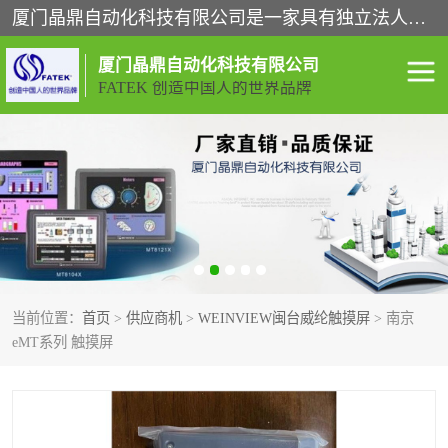
厦门晶鼎自动化科技有限公司是一家具有独立法人资格的高新技术企业；代理销售的产品有台湾威纶触摸屏，魏德米勒全系列，永宏触摸屏,威纶触摸屏,台湾威纶weinview触摸屏,台湾永宏PLC，FATEK,永宏伺服,图儿克总线，施耐德，欧姆龙，西门子，富士变频，K&N蓝系列， BUSSMANN，松下变频器，丹佛斯变频器等。
厦门晶鼎自动化科技有限公司
FATEK 创造中国人的世界品牌
闽台永宏PLC
WEINVIEW闽台威纶触摸
屏
正弦变频器正弦伺服
魏德米勒接线端子
ABB电流开关
魏德米勒电源
当前位置：
首页
>
供应商机
>
WEINVIEW闽台威纶触摸屏
> 南京
丹佛斯变频器
MOXA通讯模块
eMT系列 触摸屏
魏德米勒开关电源
LS产电
魏德米勒工具
西门子