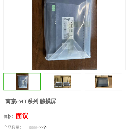
*
其他
ABB
安士能开关
克罗地亚
普洛菲斯触摸屏
魏德米勒继电器
施迈赛限位开关
南京eMT系列 触摸屏
面议
价格：
产品数量：
9999.00个