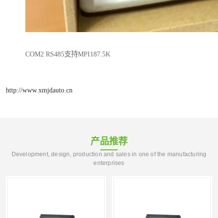
COM2 RS485支持MPI187.5K
http://www.xmjdauto.cn
产品推荐
Development, design, production and sales in one of the manufacturing
enterprises