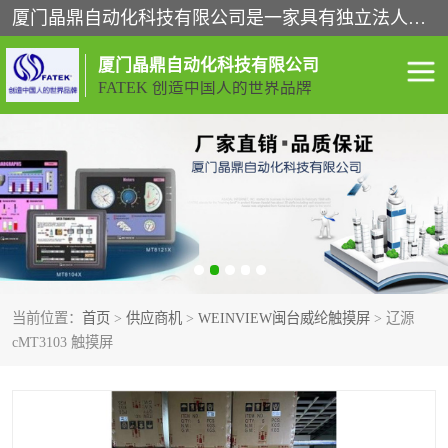
厦门晶鼎自动化科技有限公司是一家具有独立法人资格的高新技术企业；代理销售的产品有台湾威纶触摸屏，魏德米勒全系列，永宏触摸屏,威纶触摸屏,台湾威纶weinview触摸屏,台湾永宏PLC，FATEK,永宏伺服,图儿克总线，施耐德，欧姆龙，西门子，富士变频，K&N蓝系列， BUSSMANN，松下变频器，丹佛斯变频器等。
厦门晶鼎自动化科技有限公司
FATEK 创造中国人的世界品牌
闽台永宏PLC
WEINVIEW闽台威纶触摸
屏
正弦变频器正弦伺服
魏德米勒接线端子
ABB电流开关
魏德米勒电源
当前位置：
首页
>
供应商机
>
WEINVIEW闽台威纶触摸屏
> 辽源
丹佛斯变频器
MOXA通讯模块
cMT3103 触摸屏
魏德米勒开关电源
LS产电
魏德米勒工具
西门子