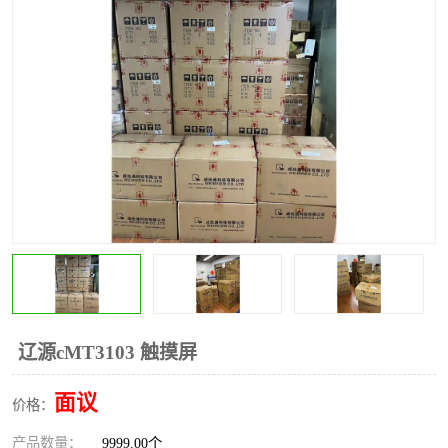
*
其他
ABB
安士能开关
克罗地亚
普洛菲斯触摸屏
魏德米勒继电器
施迈赛限位开关
辽源cMT3103 触摸屏
面议
价格：
产品数量：
9999.00个