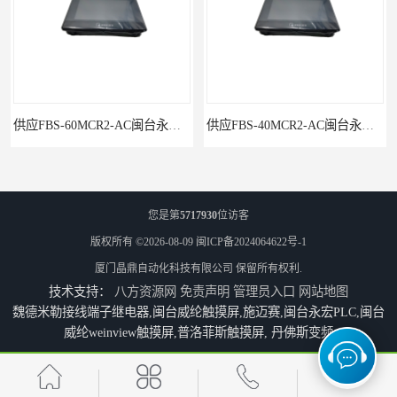
永宏FATEKPLC
供应FBS-40MCR2-AC闽台永宏FATEKPLC
您是第
5717930
位访客
版权所有 ©2026-08-09
闽ICP备2024064622号-1
厦门晶鼎自动化科技有限公司
保留所有权利.
技术支持：
八方资源网
免责声明
管理员入口
网站地图
魏德米勒接线端子继电器,闽台威纶触摸屏,施迈赛,闽台永宏PLC,闽台
威纶weinview触摸屏,普洛菲斯触摸屏, 丹佛斯变频
P5043S闽台永宏FATEK触摸屏华南区总代理
永宏7寸触摸屏HF070L-00