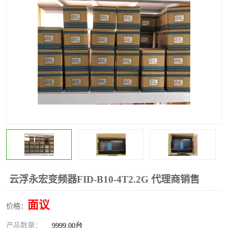
*
其他
ABB
安士能开关
克罗地亚
普洛菲斯触摸屏
魏德米勒继电器
施迈赛限位开关
云浮永宏变频器FID-B10-4T2.2G 代理商销售
面议
价格：
产品数量：
9999.00台