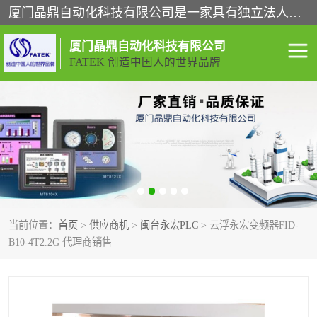
厦门晶鼎自动化科技有限公司是一家具有独立法人资格的高新技术企业；代理销售的产品有台湾威纶触摸屏，魏德米勒全系列，永宏触摸屏,威纶触摸屏,台湾威纶weinview触摸屏,台湾永宏PLC，FATEK,永宏伺服,图儿克总线，施耐德，欧姆龙，西门子，富士变频，K&N蓝系列， BUSSMANN，松下变频器，丹佛斯变频器等。
厦门晶鼎自动化科技有限公司
FATEK 创造中国人的世界品牌
闽台永宏PLC
WEINVIEW闽台威纶触摸
屏
正弦变频器正弦伺服
魏德米勒接线端子
ABB电流开关
魏德米勒电源
当前位置：
首页
>
供应商机
>
闽台永宏PLC
> 云浮永宏变频器FID-
丹佛斯变频器
MOXA通讯模块
B10-4T2.2G 代理商销售
魏德米勒开关电源
LS产电
魏德米勒工具
西门子