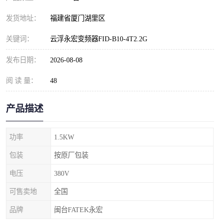
发货地址：
福建省厦门湖里区
关键词：
云浮永宏变频器FID-B10-4T2.2G
发布日期：
2026-08-08
阅 读 量：
48
产品描述
功率
1.5KW
包装
按原厂包装
电压
380V
可售卖地
全国
品牌
闽台FATEK永宏