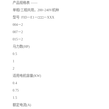
产品规格表 ——
单相/三相共用，200~240V机种
型号 FID－E1－□□□－XXX
004－2
007－2
015－2
马力数(HP)
0.5
1
2
适用电机容量(KW)
0.4
0.75
1.5
额定电流(A)