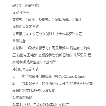
±0.5%（矢量模式）
设定分辨率
数位式：0.01Hz；模拟式：0.06Hz/60Hz（10bit）
操作面板设定方式
可直接用▲▼设定或以键盘上的电位器旋钮设定
显示功能
五位数LED及状态指示灯；可显示频率/线速度/直流电
压/输出电压/电流/变频器参数/变频器转向/故障记录/程
序版本/散热片温度/PID反馈等
外部信号设定方式
1． 电位器或外部模拟量（010V/020mA/420mA）
2． TM2端子台上的多功能接点可作增/减频率控制或
段速控制或自动程序运转功能
频率限制功能
频率上/下限、三段跳跃频率可个别设定