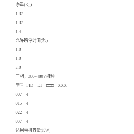
净重(Kg)
1.37
1.37
1.4
允许瞬停时间(秒)
1.0
1.0
2.0
三相，380~480V机种
型号 FID－E1－□□□－XXX
007－4
015－4
022－4
037－4
适用电机容量(KW)