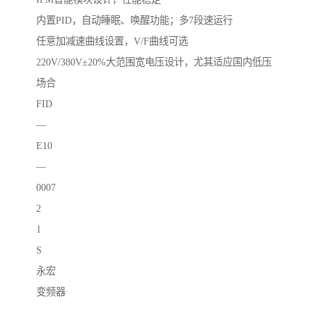
内置PID，自动睡眠、唤醒功能；多7段速运行
任意加减速曲线设置，V/F曲线可选
220V/380V±20%大范围宽电压设计，尤其适应国内低压
场合
FID
—
E10
—
0007
2
1
S
永宏
变频器