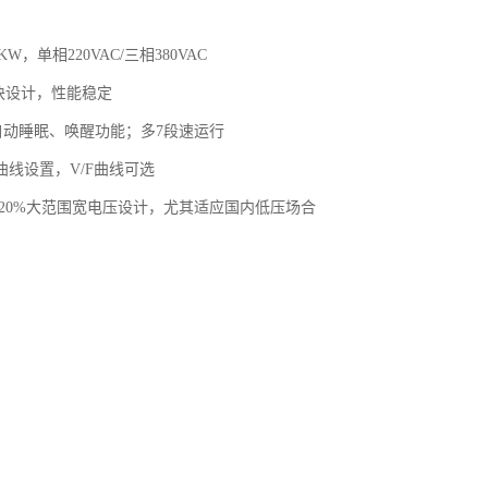
2KW，单相220VAC/三相380VAC
模块设计，性能稳定
，自动睡眠、唤醒功能；多7段速运行
曲线设置，V/F曲线可选
80V±20%大范围宽电压设计，尤其适应国内低压场合