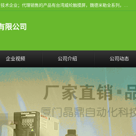
厦门晶鼎自动化科技有限公司是一家具有独立法人资格的高新技术企业；代理销售的产品有台湾威纶触摸屏，魏德米勒全系列，永宏触摸屏,威纶触摸屏,台湾威纶weinview触摸屏,台湾永宏PLC，FATEK,永宏伺服,图儿克总线，施耐德，欧姆龙，西门子，富士变频，K&N蓝系列， BUSSMANN，松下变频器，丹佛斯变频器等。
有限公司
企业视频
公司介绍
公司动态