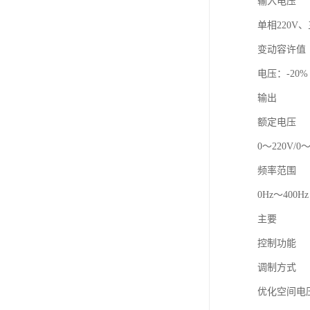
输入电压
单相220V、三
变动容许值
电压：-20%
输出
额定电压
0～220V/0～
频率范围
0Hz～400Hz
主要
控制功能
调制方式
优化空间电