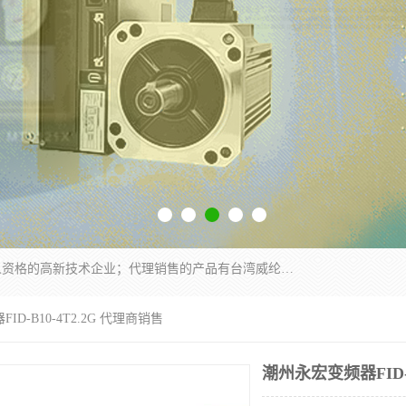
厦门晶鼎自动化科技有限公司是一家具有独立法人资格的高新技术企业；代理销售的产品有台湾威纶触摸屏，魏德米勒全系列，永宏触摸屏,威纶触摸屏,台湾威纶weinview触摸屏,台湾永宏PLC，FATEK,永宏伺服,图儿克总线，施耐德，欧姆龙，西门子，富士变频，K&N蓝系列， BUSSMANN，松下变频器，丹佛斯变频器等。
ID-B10-4T2.2G 代理商销售
潮州永宏变频器FID-B