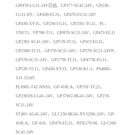
GPH70-LG11-24V已出、GP377-SC41-24V、GP230-
LG11-HT、GP430-EG11、GP470-EG31-24V
GP430-XY35、GP230-LG11、GP2501-TC11、PL-
5701T1、FP790-T21、GPH70-SC11-24V、GP47J-EG11
GP2301-SC41-24V、GP570-TC11、GP47J-EG11、
GP2500-TC11、GP370-SC11-24V、GP570-SC21-24VP、
GP570-SC31-24V、GP577R-TC11、GP477R-EG11、
GP530-TC11、GP430-XY33、GP530-K1-1、PS400G-
T41-J124V
PL6901-T42-NN10、GP-410LA、GP55F-TC21、
GP2301H-LG41-24V、GP37W2-BG41-24V、GP270-
SC11-24V
ST401-AG41-24V、GLC150-BG41-XY32SK-24V、GP-
410LA、GP-410、GP470-EG11、HTK270-M、GLC100-
SC41-24V