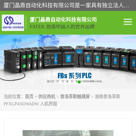
厦门晶鼎自动化科技有限公司是一家具有独立法人资格的高新技术企业；代理销售的产品有台湾威纶触摸屏，魏德米勒全系列，永宏触摸屏,威纶触摸屏,台湾威纶weinview触摸屏,台湾永宏PLC，FATEK,永宏伺服,图儿克总线，施耐德，欧姆龙，西门子，富士变频，K&N蓝系列， BUSSMANN，松下变频器，丹佛斯变频器等。
厦门晶鼎自动化科技有限公司
FATEK 创造中国人的世界品牌
闽台永宏PLC
WEINVIEW闽台威纶触摸
屏
正弦变频器正弦伺服
魏德米勒接线端子
ABB电流开关
魏德米勒电源
当前位置：
首页
>
供应商机
>
普洛菲斯触摸屏
> 湖南普洛菲斯
丹佛斯变频器
MOXA通讯模块
PFXGP4502WADW 人机界面
魏德米勒开关电源
LS产电
魏德米勒工具
西门子