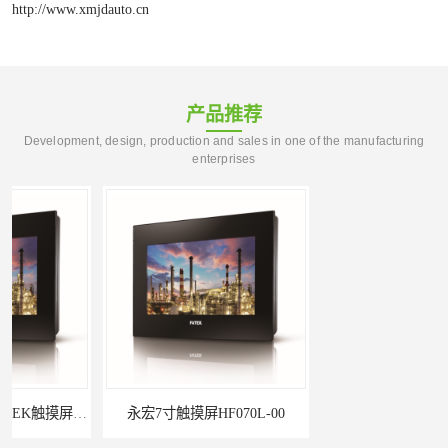
http://www.xmjdauto.cn
产品推荐
Development, design, production and sales in one of the manufacturing
enterprises
永宏7寸触摸屏HF070L-00
福建代理闽台威纶触摸屏MT8102IP