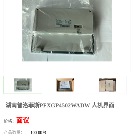
*
其他
ABB
安士能开关
克罗地亚
普洛菲斯触摸屏
魏德米勒继电器
施迈赛限位开关
湖南普洛菲斯PFXGP4502WADW 人机界面
面议
价格：
产品数量：
100.00台