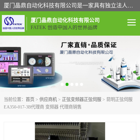
厦门晶鼎自动化科技有限公司是一家具有独立法人资格的高新技术企业；代理销售的产品有台湾威纶触摸屏，魏德米勒全系列，永宏触摸屏,威纶触摸屏,台湾威纶weinview触摸屏,台湾永宏PLC，FATEK,永宏伺服,图儿克总线，施耐德，欧姆龙，西门子，富士变频，K&N蓝系列， BUSSMANN，松下变频器，丹佛斯变频器等。
厦门晶鼎自动化科技有限公司
FATEK 创造中国人的世界品牌
闽台永宏PLC
WEINVIEW闽台威纶触摸
屏
正弦变频器正弦伺服
魏德米勒接线端子
ABB电流开关
魏德米勒电源
当前位置：
首页
>
供应商机
>
正弦变频器正弦伺服
> 昆明正弦伺服
丹佛斯变频器
MOXA通讯模块
EA350-017-3B代理商 变频器 代理商销售
魏德米勒开关电源
LS产电
魏德米勒工具
西门子