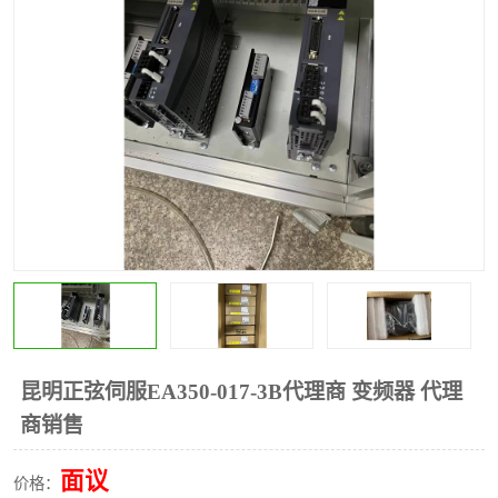
*
其他
ABB
安士能开关
克罗地亚
普洛菲斯触摸屏
魏德米勒继电器
施迈赛限位开关
昆明正弦伺服EA350-017-3B代理商 变频器 代理
商销售
面议
价格：