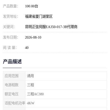
产品数量：
100.00台
发货地址：
福建省厦门湖里区
关键词：
昆明正弦伺服EA350-017-3B代理商
发布日期：
2026-08-10
阅 读 量：
40
产品描述
应用范围
通用
电源相数
三相
额定电压
三相AC380
适配电机功率
4KW