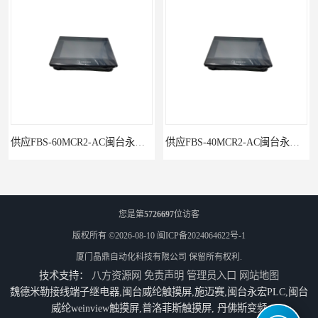
供应FBS-60MCR2-AC闽台永宏FATEKPLC
供应FBS-40MCR2-AC闽台永宏FATEKPLC
您是第
5726697
位访客
版权所有 ©2026-08-10
闽ICP备2024064622号-1
厦门晶鼎自动化科技有限公司
保留所有权利.
技术支持：
八方资源网
免责声明
管理员入口
网站地图
魏德米勒接线端子继电器,闽台威纶触摸屏,施迈赛,闽台永宏PLC,闽台
威纶weinview触摸屏,普洛菲斯触摸屏, 丹佛斯变频