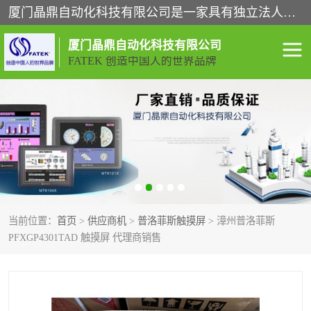
厦门晶鼎自动化科技有限公司是一家具有独立法人资格的高新技术企业；代理销售的产品有台湾威纶触摸屏，魏德米勒全系列，永宏触摸屏,威纶触摸屏,台湾威纶weinview触摸屏,台湾永宏PLC，FATEK,永宏伺服,图儿克总线，施耐德，欧姆龙，西门子，富士变频，K&N蓝系列， BUSSMANN，松下变频器，丹佛斯变频器等。
厦门晶鼎自动化科技有限公司
FATEK 创造中国人的世界品牌
闽台永宏PLC
WEINVIEW闽台威纶触摸
屏
正弦变频器正弦伺服
魏德米勒接线端子
ABB电流开关
魏德米勒电源
当前位置：
首页
>
供应商机
>
普洛菲斯触摸屏
> 漳州普洛菲斯
丹佛斯变频器
MOXA通讯模块
PFXGP4301TAD 触摸屏 代理商销售
魏德米勒开关电源
LS产电
魏德米勒工具
西门子