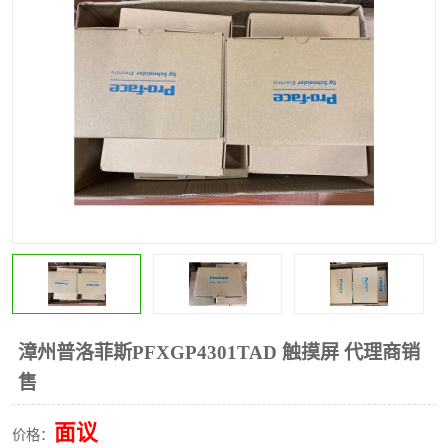
*
其他
ABB
安士能开关
克罗地亚
普洛菲斯触摸屏
魏德米勒继电器
施迈赛限位开关
漳州普洛菲斯PFXGP4301TAD 触摸屏 代理商销
售
面议
价格：