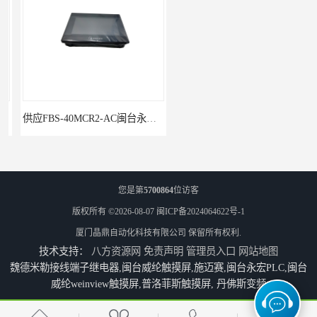
供应FBS-40MCR2-AC闽台永宏FATEKPLC
P5043S闽台永宏FATEK触摸屏华南区总代理
您是第
5700864
位访客
版权所有 ©2026-08-07
闽ICP备2024064622号-1
厦门晶鼎自动化科技有限公司
保留所有权利.
技术支持：
八方资源网
免责声明
管理员入口
网站地图
魏德米勒接线端子继电器,闽台威纶触摸屏,施迈赛,闽台永宏PLC,闽台
威纶weinview触摸屏,普洛菲斯触摸屏, 丹佛斯变频
永宏7寸触摸屏HF070L-00
福建代理闽台威纶触摸屏MT8102IP