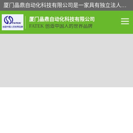
厦门晶鼎自动化科技有限公司是一家具有独立法人资格的高新技术企业；代理销售的产品有台湾威纶触摸屏，魏德米勒全系列，永宏触摸屏,威纶触摸屏,台湾威纶weinview触摸屏,台湾永宏PLC，FATEK,永宏伺服,图儿克总线，施耐德，欧姆龙，西门子，富士变频，K&N蓝系列， BUSSMANN，松下变频器，丹佛斯变频器等。
厦门晶鼎自动化科技有限公司
FATEK 创造中国人的世界品牌