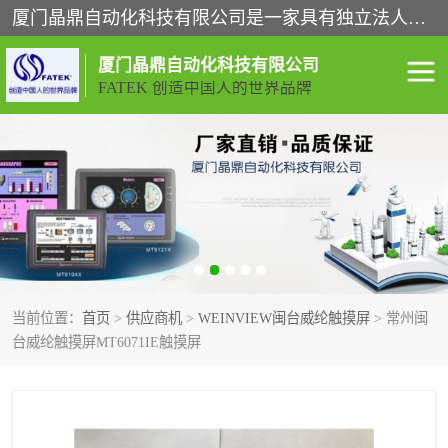
厦门晶鼎自动化科技有限公司是一家具有独立法人资格的高新技术企业；代理销售的产品有台湾威纶触摸屏，魏德米勒全系列，永宏触摸屏,威纶触摸屏,台湾威纶weinview触摸屏,台湾永宏PLC，FATEK,永宏伺服,图儿克总线，施耐德，欧姆龙，西门子，富士变频，K&N蓝系列， BUSSMANN，松下变频器，丹佛斯变频器等。
厦门晶鼎自动化科技有限公司
FATEK 创造中国人的世界品牌
闽台永宏PLC
WEINVIEW闽台威纶触摸
屏
正弦变频器正弦伺服
魏德米勒接线端子
ABB电流开关
魏德米勒电源
当前位置：
首页
>
供应商机
>
WEINVIEW闽台威纶触摸屏
> 常州闽
丹佛斯变频器
MOXA通讯模块
台威纶触摸屏MT6071IE触摸屏
魏德米勒开关电源
LS产电
魏德米勒工具
西门子