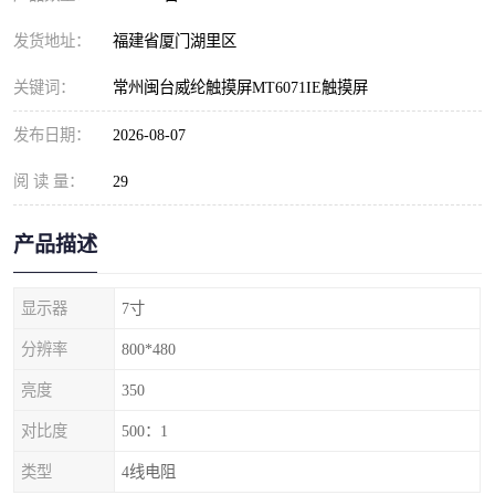
发货地址：
福建省厦门湖里区
关键词：
常州闽台威纶触摸屏MT6071IE触摸屏
发布日期：
2026-08-07
阅 读 量：
29
产品描述
显示器
7寸
分辨率
800*480
亮度
350
对比度
500：1
类型
4线电阻