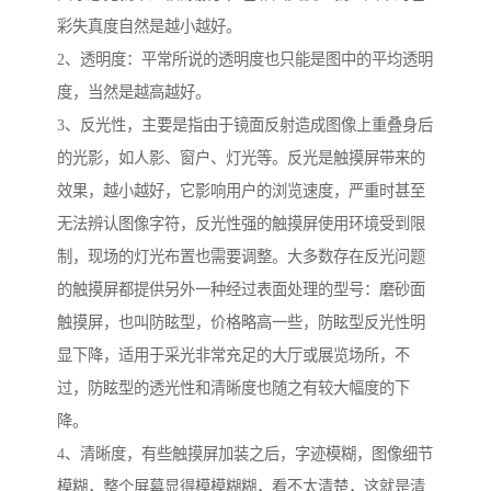
彩失真度自然是越小越好。
2、透明度：平常所说的透明度也只能是图中的平均透明
度，当然是越高越好。
3、反光性，主要是指由于镜面反射造成图像上重叠身后
的光影，如人影、窗户、灯光等。反光是触摸屏带来的
效果，越小越好，它影响用户的浏览速度，严重时甚至
无法辨认图像字符，反光性强的触摸屏使用环境受到限
制，现场的灯光布置也需要调整。大多数存在反光问题
的触摸屏都提供另外一种经过表面处理的型号：磨砂面
触摸屏，也叫防眩型，价格略高一些，防眩型反光性明
显下降，适用于采光非常充足的大厅或展览场所，不
过，防眩型的透光性和清晰度也随之有较大幅度的下
降。
4、清晰度，有些触摸屏加装之后，字迹模糊，图像细节
模糊，整个屏幕显得模模糊糊，看不太清楚，这就是清