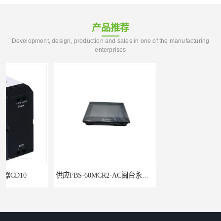
产品推荐
Development, design, production and sales in one of the manufacturing
enterprises
供应FBS-60MCR2-AC闽台永宏FATEKPLC
供应FBS-40MCR2-AC闽台永宏FATEKPLC