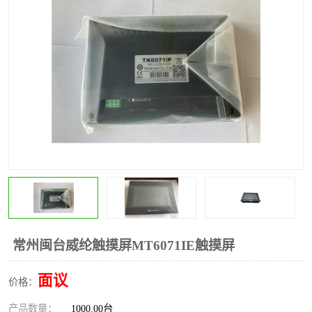
*
其他
ABB
安士能开关
克罗地亚
普洛菲斯触摸屏
魏德米勒继电器
施迈赛限位开关
常州闽台威纶触摸屏MT6071IE触摸屏
面议
价格：
产品数量：
1000.00台