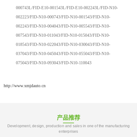
000743L/FID-E10-001543L/FID-E10-002243L/FID-N10-
002223/FID-N10-000743/FID-N10-001543/FID-N10-
002243/FID-N10-004043/FID-N10-005543/FID-N10-
007543/FID-N10-011043/FID-N10-015043/FID-N10-
018543/FID-N10-022043/FID-N10-030043/FID-N10-
037043/FID-N10-045043/FID-N10-055043/FID-N10-
075043/FID-N10-093043/FID-N10-110043
http://www.xmjdauto.cn
产品推荐
Development, design, production and sales in one of the manufacturing
enterprises