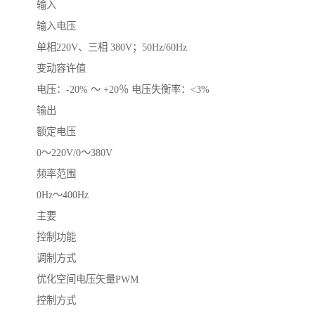
输入
输入电压
单相220V、三相 380V；50Hz/60Hz
变动容许值
电压：-20% ～ +20％ 电压失衡率：<3%
输出
额定电压
0～220V/0～380V
频率范围
0Hz～400Hz
主要
控制功能
调制方式
优化空间电压矢量PWM
控制方式