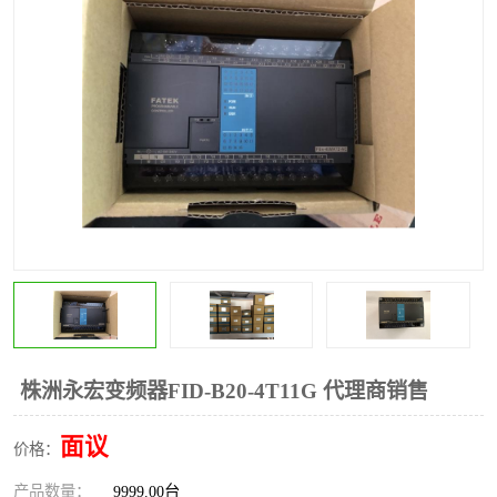
*
其他
ABB
安士能开关
克罗地亚
普洛菲斯触摸屏
魏德米勒继电器
施迈赛限位开关
株洲永宏变频器FID-B20-4T11G 代理商销售
面议
价格：
产品数量：
9999.00台