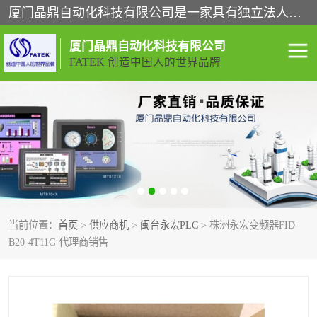
厦门晶鼎自动化科技有限公司是一家具有独立法人资格的高新技术企业；代理销售的产品有台湾威纶触摸屏，魏德米勒全系列，永宏触摸屏,威纶触摸屏,台湾威纶weinview触摸屏,台湾永宏PLC，FATEK,永宏伺服,图儿克总线，施耐德，欧姆龙，西门子，富士变频，K&N蓝系列， BUSSMANN，松下变频器，丹佛斯变频器等。
厦门晶鼎自动化科技有限公司
FATEK 创造中国人的世界品牌
闽台永宏PLC
WEINVIEW闽台威纶触摸
屏
正弦变频器正弦伺服
魏德米勒接线端子
ABB电流开关
魏德米勒电源
当前位置：
首页
>
供应商机
>
闽台永宏PLC
> 株洲永宏变频器FID-
丹佛斯变频器
MOXA通讯模块
B20-4T11G 代理商销售
魏德米勒开关电源
LS产电
魏德米勒工具
西门子