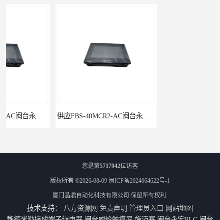
供应FBS-40MCR2-AC闽台永宏FATEKPLC
P5043S闽台永宏FATEK触摸屏华南区总代理
您是第
5717942
位访客
版权所有 ©2026-08-09
闽ICP备2024064622号-1
厦门晶鼎自动化科技有限公司
保留所有权利.
技术支持：
八方资源网
免责声明
管理员入口
网站地图
魏德米勒接线端子继电器,闽台威纶触摸屏,施迈赛,闽台永宏PLC,闽台