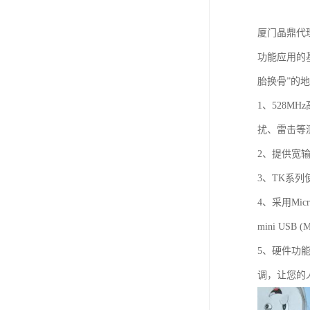
厦门晶鼎代
功能应用的基
胎换骨”的
1、528M
扰、雷击等
2、提供宽输
3、TK系列
4、采用Mi
mini US
5、硬件功能
调，让您的