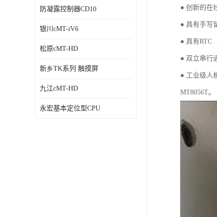
● 创新的
防凝露控制器CD10
● 具有手
银川cMT-iV6
● 具有RT
松原cMT-HD
● 双立串
新乡TK系列 触摸屏
● 工业级人机
九江cMT-HD
MT8056T。
永宏基本定位型CPU