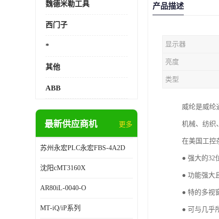
魏德米勒工具
产品描述
西门子
显示器
*
亮度
其他
类型
ABB
威纶是威纶通
最新供应商机
机械、纺织
更多
在美国工控杂志
苏州永宏PLC永宏FBS-4A2D
● 强大的3
沈阳cMT3160X
● 功能强
AR80iL-0040-O
● 特的多
MT-iQ/iP系列
● 可与几乎