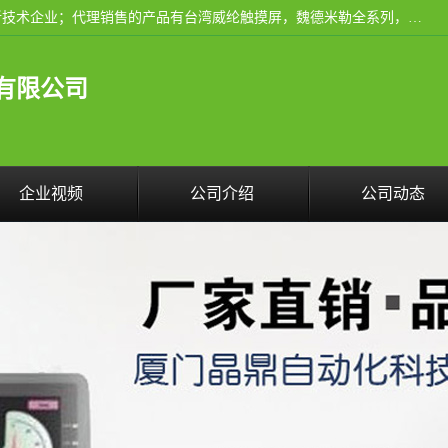
厦门晶鼎自动化科技有限公司是一家具有独立法人资格的高新技术企业；代理销售的产品有台湾威纶触摸屏，魏德米勒全系列，永宏触摸屏,威纶触摸屏,台湾威纶weinview触摸屏,台湾永宏PLC，FATEK,永宏伺服,图儿克总线，施耐德，欧姆龙，西门子，富士变频，K&N蓝系列， BUSSMANN，松下变频器，丹佛斯变频器等。
有限公司
企业视频
公司介绍
公司动态