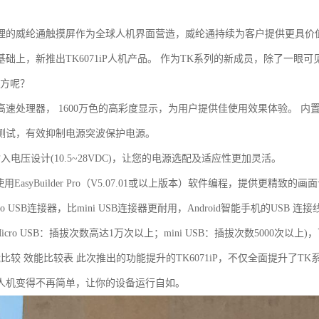
理的威纶通触摸屏作为全球人机界面营造，威纶通持续为客户提供更具价值
础上，新推出TK6071iP人机产品。 作为TK系列的新成员，除了一眼可见
地方呢？
Hz高速处理器， 1600万色的高彩度显示，为用户提供佳使用效果体验。
测试，有效抑制电源突波保护电源。
入电压设计(10.5~28VDC)，让您的电源选配及适应性更加灵活。
使用EasyBuilder Pro（V5.07.01或以上版本）软件编程，提供更
cro USB连接器，比mini USB连接器更耐用，Android智能手机的US
B (Micro USB：插拔次数高达1万次以上；mini USB：插拔次数500
比较 效能比较表 此次推出的功能提升的TK6071iP，不仅全面提升了
人机变得不再简单，让你的设备运行自如。