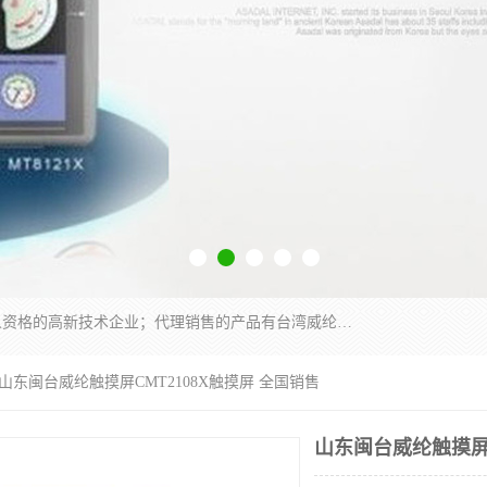
厦门晶鼎自动化科技有限公司是一家具有独立法人资格的高新技术企业；代理销售的产品有台湾威纶触摸屏，魏德米勒全系列，永宏触摸屏,威纶触摸屏,台湾威纶weinview触摸屏,台湾永宏PLC，FATEK,永宏伺服,图儿克总线，施耐德，欧姆龙，西门子，富士变频，K&N蓝系列， BUSSMANN，松下变频器，丹佛斯变频器等。
 山东闽台威纶触摸屏CMT2108X触摸屏 全国销售
山东闽台威纶触摸屏C