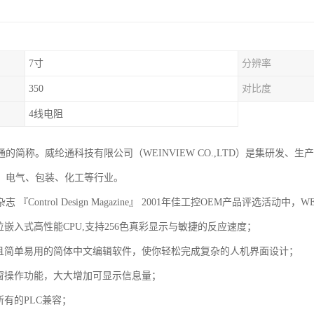
7寸
分辨率
350
对比度
4线电阻
的简称。威纶通科技有限公司（WEINVIEW CO.,LTD）是集研发
、电气、包装、化工等行业。
 『Control Design Magazine』 2001年佳工控OEM产品评选活
2位嵌入式高性能CPU,支持256色真彩显示与敏捷的反应速度；
大且简单易用的简体中文编辑软件，使你轻松完成复杂的人机界面设计；
视窗操作功能，大大增加可显示信息量；
所有的PLC兼容；