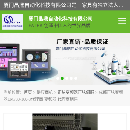
厦门晶鼎自动化科技有限公司是一家具有独立法人资格的高新技术企业；代理销售的产品有台湾威纶触摸屏，魏德米勒全系列，永宏触摸屏,威纶触摸屏,台湾威纶weinview触摸屏,台湾永宏PLC，FATEK,永宏伺服,图儿克总线，施耐德，欧姆龙，西门子，富士变频，K&N蓝系列， BUSSMANN，松下变频器，丹佛斯变频器等。
厦门晶鼎自动化科技有限公司
FATEK 创造中国人的世界品牌
闽台永宏PLC
WEINVIEW闽台威纶触摸
屏
正弦变频器正弦伺服
魏德米勒接线端子
ABB电流开关
魏德米勒电源
当前位置：
首页
>
供应商机
>
正弦变频器正弦伺服
> 成都正弦变频
丹佛斯变频器
MOXA通讯模块
器EM730-160-3代理商 变频器 代理商销售
魏德米勒开关电源
LS产电
魏德米勒工具
西门子