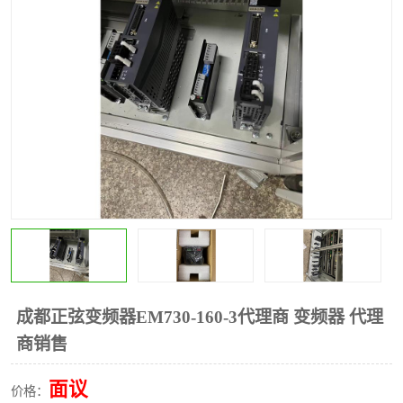
*
其他
ABB
安士能开关
克罗地亚
普洛菲斯触摸屏
魏德米勒继电器
施迈赛限位开关
成都正弦变频器EM730-160-3代理商 变频器 代理
商销售
面议
价格：