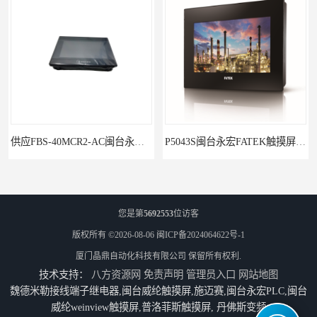
供应FBS-40MCR2-AC闽台永宏FATEKPLC
P5043S闽台永宏FATEK触摸屏华南区总代理
您是第
5692553
位访客
版权所有 ©2026-08-06
闽ICP备2024064622号-1
厦门晶鼎自动化科技有限公司
保留所有权利.
技术支持：
八方资源网
免责声明
管理员入口
网站地图
魏德米勒接线端子继电器,闽台威纶触摸屏,施迈赛,闽台永宏PLC,闽台
威纶weinview触摸屏,普洛菲斯触摸屏, 丹佛斯变频