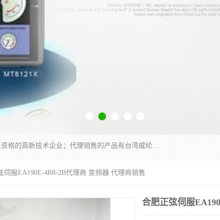
厦门晶鼎自动化科技有限公司是一家具有独立法人资格的高新技术企业；代理销售的产品有台湾威纶触摸屏，魏德米勒全系列，永宏触摸屏,威纶触摸屏,台湾威纶weinview触摸屏,台湾永宏PLC，FATEK,永宏伺服,图儿克总线，施耐德，欧姆龙，西门子，富士变频，K&N蓝系列， BUSSMANN，松下变频器，丹佛斯变频器等。
伺服EA190E-4R8-2B代理商 变频器 代理商销售
合肥正弦伺服EA190