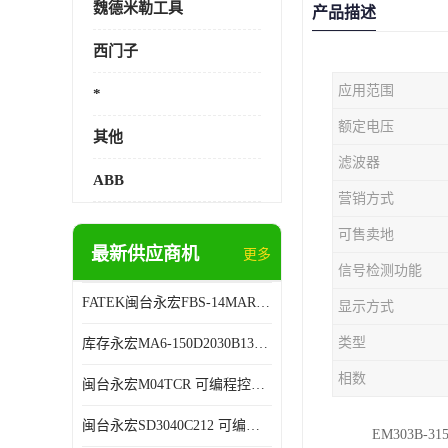
魏德米勒工具
产品描述
西门子
应用范围
*
额定电压
其他
滤波器
ABB
营销方式
可售卖地
最新供应商机
更多
信号检测功能
FATEK闽台永宏FBS-14MAR2-AC 可编程控制器 售后有保障
显示方式
类型
库存永宏MA6-150D2030B13B26 可编程控制器 技术服务
相数
闽台永宏M04TCR 可编程控制器 代理商销售
闽台永宏SD3040C212 可编程控制器 厂家销售
EM303B-31