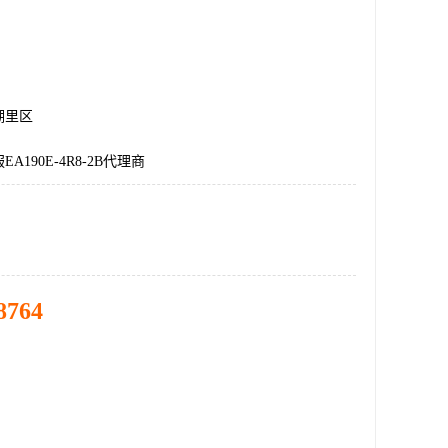
湖里区
A190E-4R8-2B代理商
8764