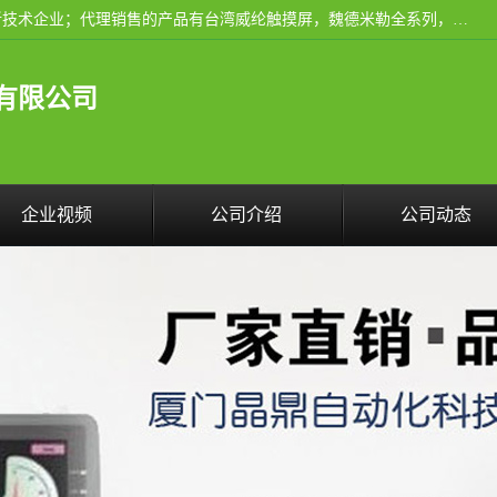
厦门晶鼎自动化科技有限公司是一家具有独立法人资格的高新技术企业；代理销售的产品有台湾威纶触摸屏，魏德米勒全系列，永宏触摸屏,威纶触摸屏,台湾威纶weinview触摸屏,台湾永宏PLC，FATEK,永宏伺服,图儿克总线，施耐德，欧姆龙，西门子，富士变频，K&N蓝系列， BUSSMANN，松下变频器，丹佛斯变频器等。
有限公司
企业视频
公司介绍
公司动态