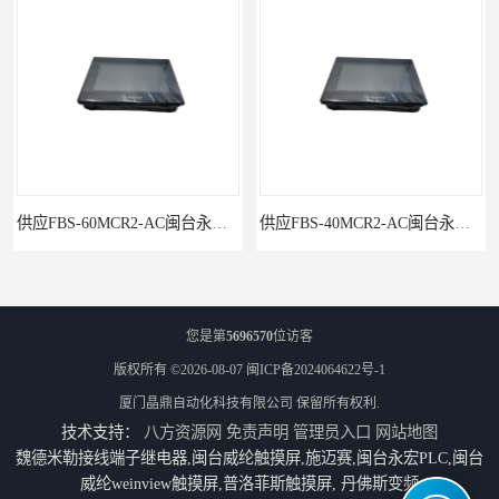
供应FBS-40MCR2-AC闽台永宏FATEKPLC
P5043S闽台永宏FATEK触摸屏华南区总代理
您是第
5696570
位访客
版权所有 ©2026-08-07
闽ICP备2024064622号-1
厦门晶鼎自动化科技有限公司
保留所有权利.
技术支持：
八方资源网
免责声明
管理员入口
网站地图
魏德米勒接线端子继电器,闽台威纶触摸屏,施迈赛,闽台永宏PLC,闽台
威纶weinview触摸屏,普洛菲斯触摸屏, 丹佛斯变频