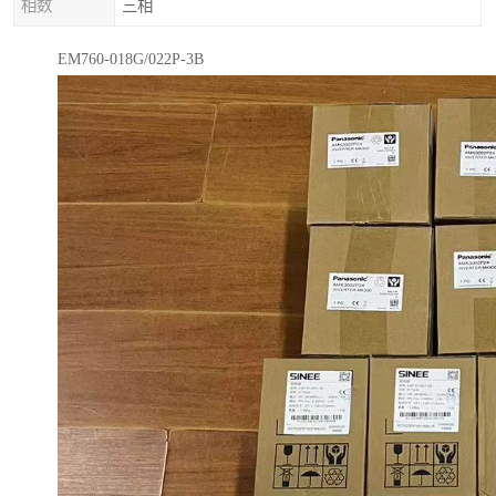
相数
三相
EM760-018G/022P-3B