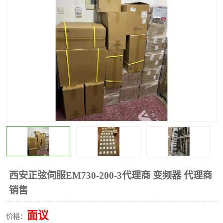
*
其他
ABB
安士能开关
克罗地亚
普洛菲斯触摸屏
魏德米勒继电器
施迈赛限位开关
西安正弦伺服EM730-200-3代理商 变频器 代理商
销售
面议
价格：