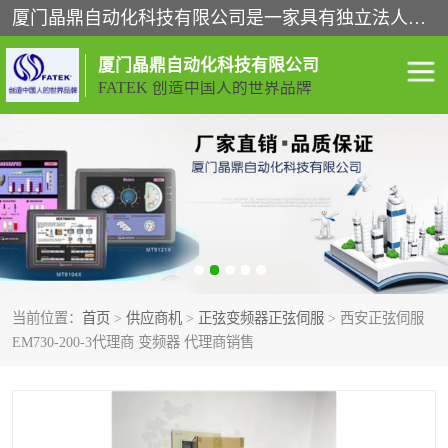
厦门晶鼎自动化科技有限公司是一家具有独立法人资格的高新技术企业；代理销售的产品有台湾威纶触摸屏，魏德米勒全系列，永宏触摸屏,威纶触摸屏,台湾威纶weinview触摸屏,台湾永宏PLC，FATEK,永宏伺服,图儿克总线，施耐德，欧姆龙，西门子，富士变频，K&N蓝系列， BUSSMANN，松下变频器，丹佛斯变频器等。
厦门晶鼎自动化科技有限公司
FATEK 创造中国人的世界品牌
闽台永宏PLC
WEINVIEW闽台威纶触摸
屏
正弦变频器正弦伺服
魏德米勒接线端子
ABB电流开关
魏德米勒电源
当前位置：
首页
>
供应商机
>
正弦变频器正弦伺服
> 西安正弦伺服
丹佛斯变频器
MOXA通讯模块
EM730-200-3代理商 变频器 代理商销售
魏德米勒开关电源
LS产电
魏德米勒工具
西门子