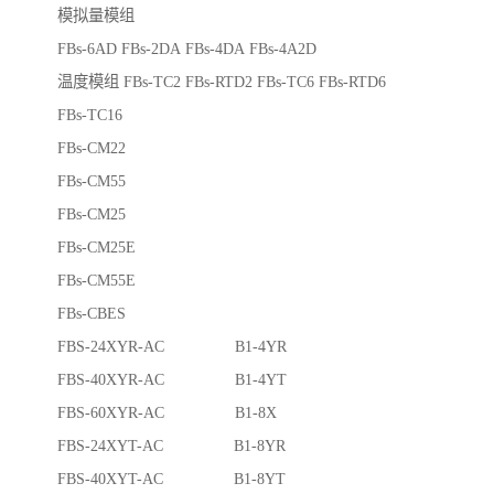
模拟量模组
FBs-6AD FBs-2DA FBs-4DA FBs-4A2D
温度模组 FBs-TC2 FBs-RTD2 FBs-TC6 FBs-RTD6
FBs-TC16
FBs-CM22
FBs-CM55
FBs-CM25
FBs-CM25E
FBs-CM55E
FBs-CBES
FBS-24XYR-AC B1-4YR
FBS-40XYR-AC B1-4YT
FBS-60XYR-AC B1-8X
FBS-24XYT-AC B1-8YR
FBS-40XYT-AC B1-8YT