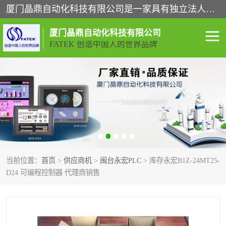
厦门晶鼎自动化科技有限公司是一家具有独立法人资格的高新技术企业；代理销售的产品有台湾威纶触摸屏，魏德米勒全系列，永宏触摸屏,威纶触摸屏,台湾威纶weinview触摸屏,台湾永宏PLC，FATEK,永宏伺服,图儿克总线，施耐德，欧姆龙，西门子，富士变频，K&N蓝系列， BUSSMANN，松下变频器，丹佛斯变频器等。
厦门晶鼎自动化科技有限公司
FATEK 创造中国人的世界品牌
闽台永宏PLC
WEINVIEW闽台威纶触摸
屏
正弦变频器正弦伺服
魏德米勒接线端子
ABB电流开关
魏德米勒电源
当前位置：
首页
>
供应商机
>
闽台永宏PLC
> 库存永宏B1Z-24MT25-
丹佛斯变频器
MOXA通讯模块
D24 可编程控制器 代理商销售
魏德米勒开关电源
LS产电
魏德米勒工具
西门子