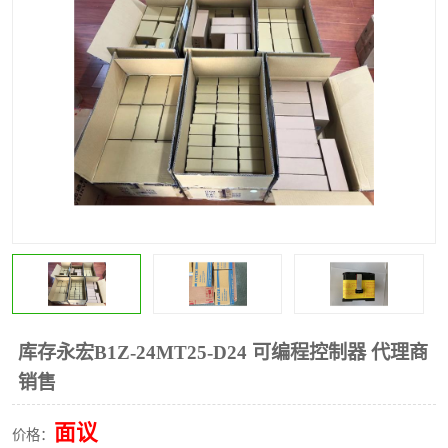
*
其他
ABB
安士能开关
克罗地亚
普洛菲斯触摸屏
魏德米勒继电器
施迈赛限位开关
库存永宏B1Z-24MT25-D24 可编程控制器 代理商
销售
面议
价格：