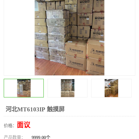
*
其他
ABB
安士能开关
克罗地亚
普洛菲斯触摸屏
魏德米勒继电器
施迈赛限位开关
河北MT6103IP 触摸屏
面议
价格：
产品数量：
9999.00个