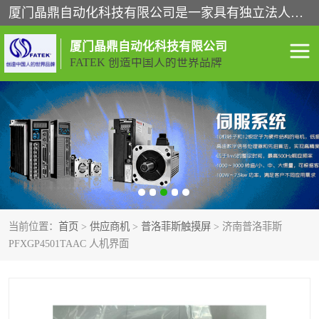
厦门晶鼎自动化科技有限公司是一家具有独立法人资格的高新技术企业；代理销售的产品有台湾威纶触摸屏，魏德米勒全系列，永宏触摸屏,威纶触摸屏,台湾威纶weinview触摸屏,台湾永宏PLC，FATEK,永宏伺服,图儿克总线，施耐德，欧姆龙，西门子，富士变频，K&N蓝系列， BUSSMANN，松下变频器，丹佛斯变频器等。
厦门晶鼎自动化科技有限公司
FATEK 创造中国人的世界品牌
闽台永宏PLC
WEINVIEW闽台威纶触摸
屏
正弦变频器正弦伺服
魏德米勒接线端子
ABB电流开关
魏德米勒电源
当前位置：
首页
>
供应商机
>
普洛菲斯触摸屏
> 济南普洛菲斯
丹佛斯变频器
MOXA通讯模块
PFXGP4501TAAC 人机界面
魏德米勒开关电源
LS产电
魏德米勒工具
西门子