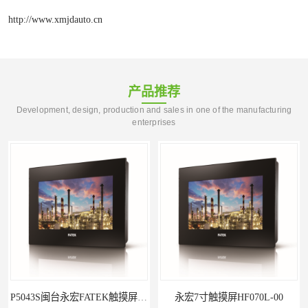
http://www.xmjdauto.cn
产品推荐
Development, design, production and sales in one of the manufacturing
enterprises
永宏7寸触摸屏HF070L-00
福建代理闽台威纶触摸屏MT8102IP