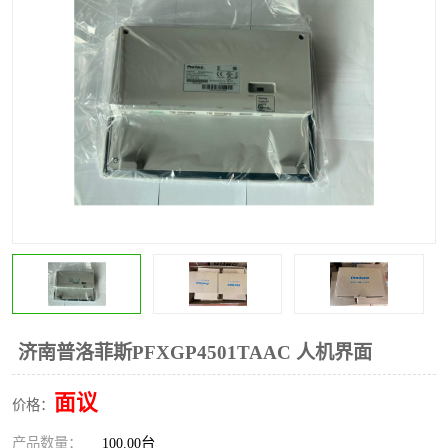
*
其他
ABB
安士能开关
克罗地亚
普洛菲斯触摸屏
魏德米勒继电器
施迈赛限位开关
济南普洛菲斯PFXGP4501TAAC 人机界面
面议
价格：
产品数量：
100.00台