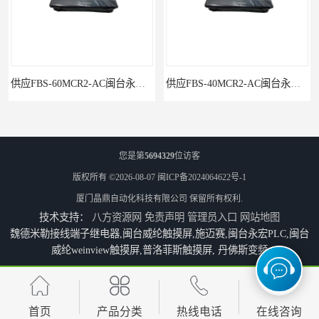
供应FBS-60MCR2-AC闽台永宏FATEKPLC
供应FBS-40MCR2-AC闽台永宏FATEKPLC
您是第
5694329
位访客
版权所有 ©2026-08-07
闽ICP备2024064622号-1
厦门晶鼎自动化科技有限公司
保留所有权利.
技术支持：
八方资源网
免责声明
管理员入口
网站地图
魏德米勒接线端子继电器,闽台威纶触摸屏,施迈赛,闽台永宏PLC,闽台
威纶weinview触摸屏,普洛菲斯触摸屏, 丹佛斯变频
P5043S闽台永宏FATEK触摸屏华南区总代理
永宏7寸触摸屏HF070L-00
首页
产品分类
热线电话
在线咨询