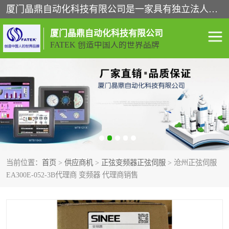
厦门晶鼎自动化科技有限公司是一家具有独立法人资格的高新技术企业；代理销售的产品有台湾威纶触摸屏，魏德米勒全系列，永宏触摸屏,威纶触摸屏,台湾威纶weinview触摸屏,台湾永宏PLC，FATEK,永宏伺服,图儿克总线，施耐德，欧姆龙，西门子，富士变频，K&N蓝系列， BUSSMANN，松下变频器，丹佛斯变频器等。
厦门晶鼎自动化科技有限公司
FATEK 创造中国人的世界品牌
闽台永宏PLC
WEINVIEW闽台威纶触摸
屏
正弦变频器正弦伺服
魏德米勒接线端子
ABB电流开关
魏德米勒电源
当前位置：
首页
>
供应商机
>
正弦变频器正弦伺服
> 沧州正弦伺服
丹佛斯变频器
MOXA通讯模块
EA300E-052-3B代理商 变频器 代理商销售
魏德米勒开关电源
LS产电
魏德米勒工具
西门子