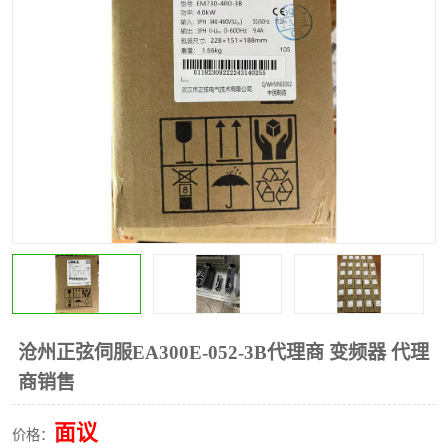
*
其他
ABB
安士能开关
克罗地亚
普洛菲斯触摸屏
魏德米勒继电器
施迈赛限位开关
沧州正弦伺服EA300E-052-3B代理商 变频器 代理
商销售
面议
价格：