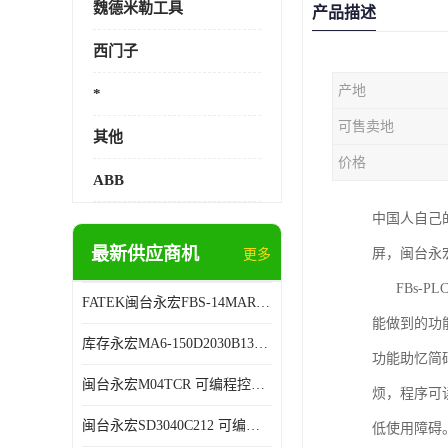
魏德米勒工具
产品描述
西门子
产地
*
可售卖地
其他
价格
ABB
中国人自己
最新供应商机
屏，闽台永
更多
FBs-P
FATEK闽台永宏FBS-14MAR2-AC 可编程控制器 售后有保障
能做到的功
库存永宏MA6-150D2030B13B26 可编程控制器 技术服务
功能助忆简
闽台永宏M04TCR 可编程控制器 代理商销售
烦，程序可读
闽台永宏SD3040C212 可编程控制器 厂家销售
低使用障碍