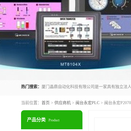
热门搜索：
当前位置：
首页
>
供应商机
>
闽台永宏PLC
> 闽台永宏P20
产品分类
Product