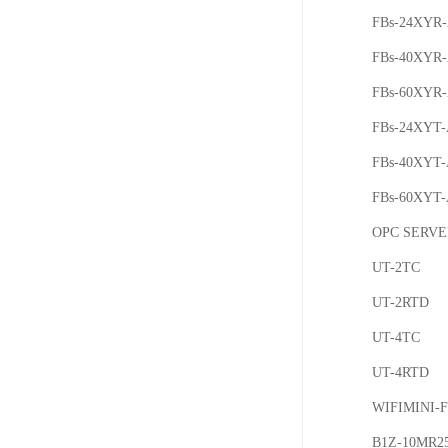
FBs-24XYR
FBs-40XYR
FBs-60XYR
FBs-24XYT
FBs-40XYT
FBs-60XYT
OPC SERVE
UT-2TC
UT-2RTD
UT-4TC
UT-4RTD
WIFIMINI-
B1Z-10MR2