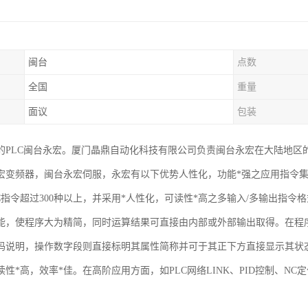
闽台
点数
全国
重量
面议
包装
的PLC闽台永宏。厦门晶鼎自动化科技有限公司负责闽台永宏在大陆地区
宏变频器，闽台永宏伺服，永宏有以下优势人性化，功能*强之应用指令
LC指令超过300种以上，并采用*人性化，可读性*高之多输入/多输出指令
能，使程序大为精简，同时运算结果可直接由内部或外部输出取得。在程
码说明，操作数字段则直接标明其属性简称并可于其正下方直接显示其状态
性*高，效率*佳。在高阶应用方面，如PLC网络LINK、PID控制、NC定
。