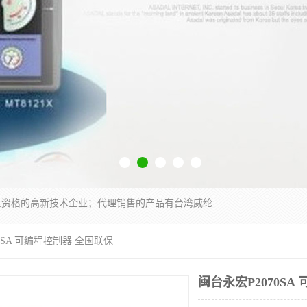
厦门晶鼎自动化科技有限公司是一家具有独立法人资格的高新技术企业；代理销售的产品有台湾威纶触摸屏，魏德米勒全系列，永宏触摸屏,威纶触摸屏,台湾威纶weinview触摸屏,台湾永宏PLC，FATEK,永宏伺服,图儿克总线，施耐德，欧姆龙，西门子，富士变频，K&N蓝系列， BUSSMANN，松下变频器，丹佛斯变频器等。
70SA 可编程控制器 全国联保
闽台永宏P2070SA