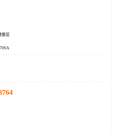
湖里区
70SA
8764