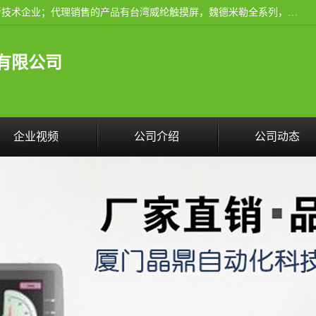
厦门晶鼎自动化科技有限公司是一家具有独立法人资格的高新技术企业；代理销售的产品有台湾威纶触摸屏，魏德米勒全系列，永宏触摸屏,威纶触摸屏,台湾威纶weinview触摸屏,台湾永宏PLC，FATEK,永宏伺服,图儿克总线，施耐德，欧姆龙，西门子，富士变频，K&N蓝系列， BUSSMANN，松下变频器，丹佛斯变频器等。
有限公司
企业视频
公司介绍
公司动态