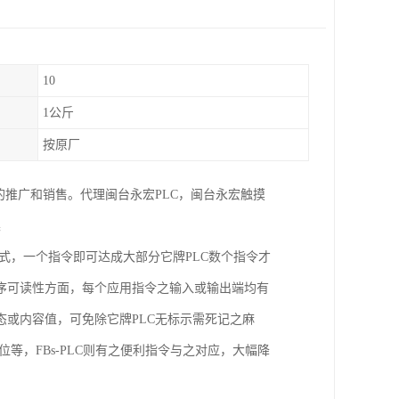
10
1公斤
按原厂
的推广和销售。代理闽台永宏PLC，闽台永宏触摸
集
格式，一个指令即可达成大部分它牌PLC数个指令才
序可读性方面，每个应用指令之输入或输出端均有
或内容值，可免除它牌PLC无标示需死记之麻
位等，FBs-PLC则有之便利指令与之对应，大幅降