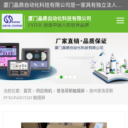
厦门晶鼎自动化科技有限公司是一家具有独立法人资格的高新技术企业；代理销售的产品有台湾威纶触摸屏，魏德米勒全系列，永宏触摸屏,威纶触摸屏,台湾威纶weinview触摸屏,台湾永宏PLC，FATEK,永宏伺服,图儿克总线，施耐德，欧姆龙，西门子，富士变频，K&N蓝系列， BUSSMANN，松下变频器，丹佛斯变频器等。
厦门晶鼎自动化科技有限公司
FATEK 创造中国人的世界品牌
闽台永宏PLC
WEINVIEW闽台威纶触摸
屏
正弦变频器正弦伺服
魏德米勒接线端子
ABB电流开关
魏德米勒电源
当前位置：
首页
>
供应商机
>
普洛菲斯触摸屏
> 泉州普洛菲斯
丹佛斯变频器
MOXA通讯模块
PFXGP4201TAD 触摸屏
魏德米勒开关电源
LS产电
魏德米勒工具
西门子