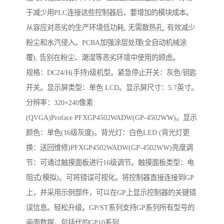
于减少用PLC连接这些控制器后，要增加的模块成本。
从容应对恶劣的生产环境低功耗, 无需散热孔, 有效减少
粉尘和水汽侵入。PCBA加强涂层处理(全自动机械涂
覆), 告别在粉尘、潮湿等恶劣环境中使用的顾虑。
规格：DC24/H(手持)级机型。紧急停止开关：灰色/钥匙
开关。显示屏类型：单色 LCD。显示屏尺寸：5.7英寸。
分辨率：320×240像素
(QVGA)Proface PFXGP4502WADW(GP-4502WW)。显示
颜色：单色(16级灰度)。背光灯：白色LED (背光灯更
换：送回维修)PFXGP4502WADW(GP-4502WW)亮度调
节：可通过触摸面板进行16级调节。触摸面板类型：电
阻式(模拟)。可将错误可视化。将控制器直接连接到GP
上，并采用示例部件，可以在GP上显示控制器的关键错
误信息。轻松升级。GP/ST系列支持GP系列所有型号的
画面数据，包括代的GP10系列