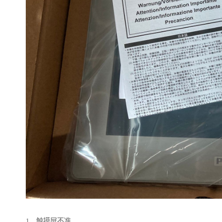
1．触摸屏不准