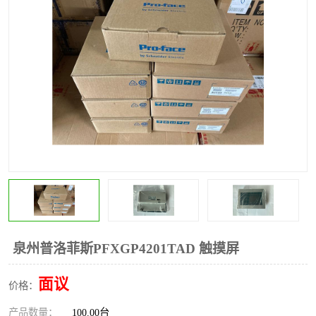
*
其他
ABB
安士能开关
克罗地亚
普洛菲斯触摸屏
魏德米勒继电器
施迈赛限位开关
泉州普洛菲斯PFXGP4201TAD 触摸屏
面议
价格：
产品数量：
100.00台