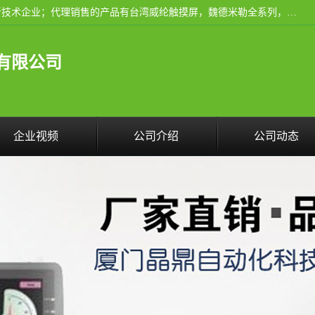
厦门晶鼎自动化科技有限公司是一家具有独立法人资格的高新技术企业；代理销售的产品有台湾威纶触摸屏，魏德米勒全系列，永宏触摸屏,威纶触摸屏,台湾威纶weinview触摸屏,台湾永宏PLC，FATEK,永宏伺服,图儿克总线，施耐德，欧姆龙，西门子，富士变频，K&N蓝系列， BUSSMANN，松下变频器，丹佛斯变频器等。
有限公司
企业视频
公司介绍
公司动态