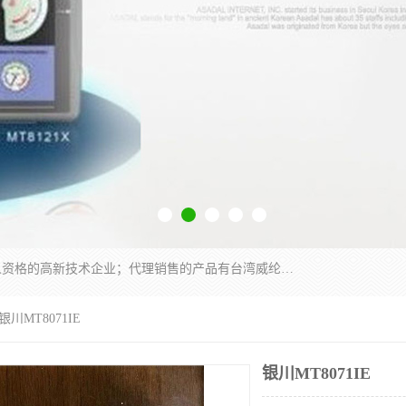
厦门晶鼎自动化科技有限公司是一家具有独立法人资格的高新技术企业；代理销售的产品有台湾威纶触摸屏，魏德米勒全系列，永宏触摸屏,威纶触摸屏,台湾威纶weinview触摸屏,台湾永宏PLC，FATEK,永宏伺服,图儿克总线，施耐德，欧姆龙，西门子，富士变频，K&N蓝系列， BUSSMANN，松下变频器，丹佛斯变频器等。
银川MT8071IE
银川MT8071IE