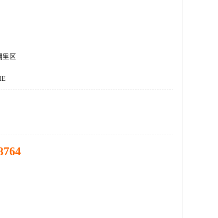
湖里区
IE
8764