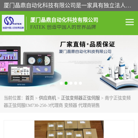
厦门晶鼎自动化科技有限公司是一家具有独立法人资格的高新技术企业；代理销售的产品有台湾威纶触摸屏，魏德米勒全系列，永宏触摸屏,威纶触摸屏,台湾威纶weinview触摸屏,台湾永宏PLC，FATEK,永宏伺服,图儿克总线，施耐德，欧姆龙，西门子，富士变频，K&N蓝系列， BUSSMANN，松下变频器，丹佛斯变频器等。
厦门晶鼎自动化科技有限公司
FATEK 创造中国人的世界品牌
闽台永宏PLC
WEINVIEW闽台威纶触摸
屏
正弦变频器正弦伺服
魏德米勒接线端子
ABB电流开关
魏德米勒电源
当前位置：
首页
>
供应商机
>
正弦变频器正弦伺服
> 南宁正弦变频
丹佛斯变频器
MOXA通讯模块
器正弦伺服EM730-250-3代理商 变频器 代理商销售
魏德米勒开关电源
LS产电
魏德米勒工具
西门子