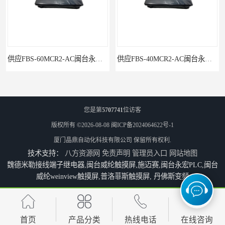
供应FBS-40MCR2-AC闽台永宏FATEKPLC
P5043S闽台永宏FATEK触摸屏华南区总代理
您是第
5707741
位访客
版权所有 ©2026-08-08
闽ICP备2024064622号-1
厦门晶鼎自动化科技有限公司
保留所有权利.
技术支持：
八方资源网
免责声明
管理员入口
网站地图
魏德米勒接线端子继电器,闽台威纶触摸屏,施迈赛,闽台永宏PLC,闽台
威纶weinview触摸屏,普洛菲斯触摸屏, 丹佛斯变频
永宏7寸触摸屏HF070L-00
福建代理闽台威纶触摸屏MT8102IP
首页
产品分类
热线电话
在线咨询