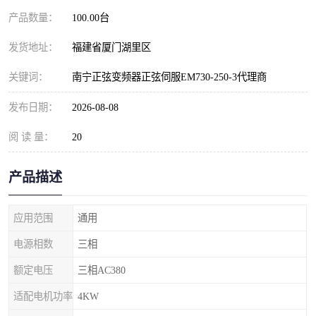
产品数量：
100.00台
发货地址：
福建省厦门湖里区
关键词：
南宁正弦变频器正弦伺服EM730-250-3代理商
发布日期：
2026-08-08
阅 读 量：
20
产品描述
应用范围
通用
电源相数
三相
额定电压
三相AC380
适配电机功率
4KW