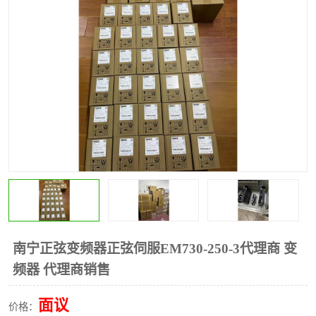
*
其他
ABB
安士能开关
克罗地亚
普洛菲斯触摸屏
魏德米勒继电器
施迈赛限位开关
南宁正弦变频器正弦伺服EM730-250-3代理商 变
频器 代理商销售
面议
价格：