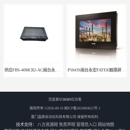
供应FBS-40MCR2-AC闽台永宏FATEKPLC
P5043S闽台永宏FATEK触摸屏华南区总代理
您是第
5726585
位访客
版权所有 ©2026-08-10
闽ICP备2024064622号-1
厦门晶鼎自动化科技有限公司
保留所有权利.
技术支持：
八方资源网
免责声明
管理员入口
网站地图