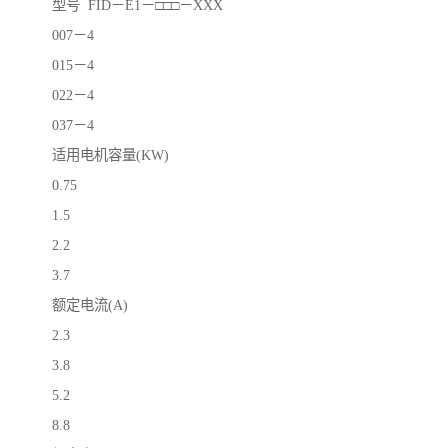
型号 FID－E1－□□□－XXX
007－4
015－4
022－4
037－4
适用电机容量(KW)
0.75
1.5
2.2
3.7
额定电流(A)
2.3
3.8
5.2
8.8