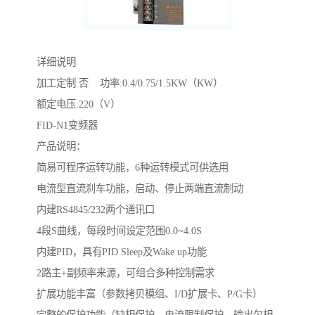
详细说明
加工定制:否 功率:0.4/0.75/1.5KW（KW）
额定电压:220（V）
FID-N1变频器
产品说明：
简易可程序运转功能，6种运转模式可供选用
电流型直流刹车功能，启动、停止两端直流制动
内建RS4845/232两个通讯口
4段S曲线，每段时间设定范围0.0~4.0S
内建PID，具有PID Sleep及Wake up功能
2路主+副频率来源，可组合多种控制需求
扩展功能丰富（参数拷贝模组、I/D扩展卡、P/G卡）