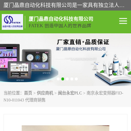
厦门晶鼎自动化科技有限公司是一家具有独立法人资格的高新技术企业；代理销售的产品有台湾威纶触摸屏，魏德米勒全系列，永宏触摸屏,威纶触摸屏,台湾威纶weinview触摸屏,台湾永宏PLC，FATEK,永宏伺服,图儿克总线，施耐德，欧姆龙，西门子，富士变频，K&N蓝系列， BUSSMANN，松下变频器，丹佛斯变频器等。
厦门晶鼎自动化科技有限公司
FATEK 创造中国人的世界品牌
闽台永宏PLC
WEINVIEW闽台威纶触摸
屏
正弦变频器正弦伺服
魏德米勒接线端子
ABB电流开关
魏德米勒电源
当前位置：
首页
>
供应商机
>
闽台永宏PLC
> 南京永宏变频器FID-
丹佛斯变频器
MOXA通讯模块
N10-011043 代理商销售
魏德米勒开关电源
LS产电
魏德米勒工具
西门子