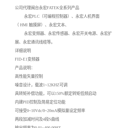
公司代理闽台永宏FATEK全系列产品
永宏PLC（可编程控制器）、永宏人机界面
（ HMI 触摸屏）、永宏文本、
永宏变频器、永宏传感器、永宏开关电源、永宏扩
展、永宏通讯线缆等。
详细说明
FID-E1变频器
产品说明：
高性能矢量控制
噪音设计，载波1~12KHZ可调
具转矩补偿功能，可以150%额定转矩低频启动
内建PID控制及简易定位功能
可接受0~10Vdc/0~20mA模拟量设定频率
两段加减时间及4段S曲线
输出频率为0.01~400.00HZ