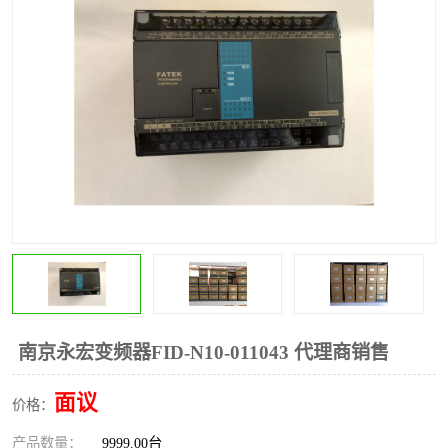
*
其他
ABB
安士能开关
克罗地亚
普洛菲斯触摸屏
魏德米勒继电器
施迈赛限位开关
南京永宏变频器FID-N10-011043 代理商销售
面议
价格：
产品数量：
9999.00台