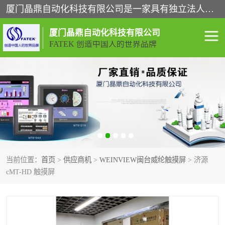
厦门晶鼎自动化科技有限公司是一家具有独立法人资格的高新技术企业；代理销售的产品有台湾威纶触摸屏，魏德米勒全系列，永宏触摸屏,威纶触摸屏,台湾威纶weinview触摸屏,台湾永宏PLC，FATEK,永宏伺服,图儿克总线，施耐德，欧姆龙，西门子，富士变频，K&N蓝系列， BUSSMANN，松下变频器，丹佛斯变频器等。
厦门晶鼎自动化科技有限公司
FATEK 创造中国人的世界品牌
闽台永宏PLC
WEINVIEW闽台威纶触摸
屏
正弦变频器正弦伺服
魏德米勒接线端子
ABB电流开关
魏德米勒电源
当前位置：
首页
>
供应商机
>
WEINVIEW闽台威纶触摸屏
> 济源
丹佛斯变频器
MOXA通讯模块
cMT-HD 触摸屏
魏德米勒开关电源
LS产电
魏德米勒工具
西门子