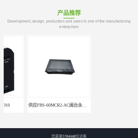
产品推荐
Development, design, production and sales in one of the manufacturing
enterprises
供应FBS-60MCR2-AC闽台永宏FATEKPLC
供应FBS-40MCR2-AC闽台永宏FATEKPLC
您是第
5704440
位访客