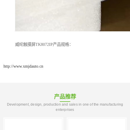
威纶触摸屏TK8072IP产品规格：
http://www.xmjdauto.cn
产品推荐
Development, design, production and sales in one of the manufacturing
enterprises