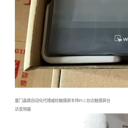
厦门晶鼎自动化代理威纶触摸屏丰炜PLC台达触摸屏台
达变频器