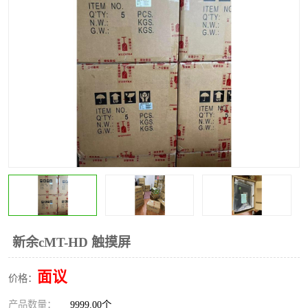
*
其他
ABB
安士能开关
克罗地亚
普洛菲斯触摸屏
魏德米勒继电器
施迈赛限位开关
新余cMT-HD 触摸屏
面议
价格：
产品数量：
9999.00个