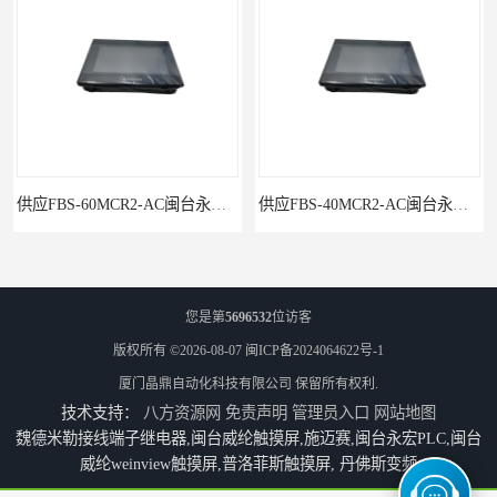
供应FBS-40MCR2-AC闽台永宏FATEKPLC
P5043S闽台永宏FATEK触摸屏华南区总代理
您是第
5696532
位访客
版权所有 ©2026-08-07
闽ICP备2024064622号-1
厦门晶鼎自动化科技有限公司
保留所有权利.
技术支持：
八方资源网
免责声明
管理员入口
网站地图
魏德米勒接线端子继电器,闽台威纶触摸屏,施迈赛,闽台永宏PLC,闽台
威纶weinview触摸屏,普洛菲斯触摸屏, 丹佛斯变频
永宏7寸触摸屏HF070L-00
福建代理闽台威纶触摸屏MT8102IP