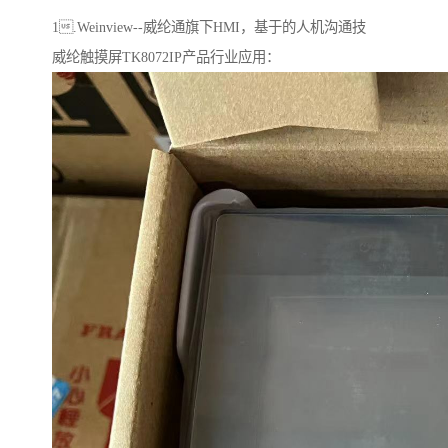
1.Weinview--威纶通旗下HMI，基于的人机沟通技
威纶触摸屏TK8072IP产品行业应用：