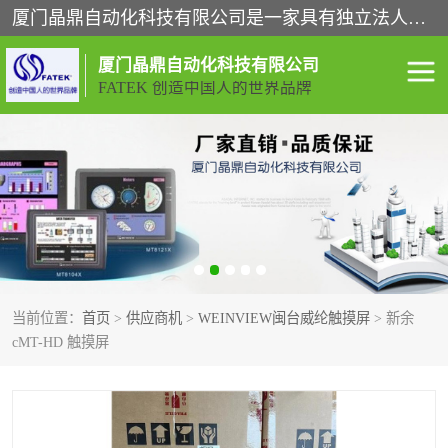
厦门晶鼎自动化科技有限公司是一家具有独立法人资格的高新技术企业；代理销售的产品有台湾威纶触摸屏，魏德米勒全系列，永宏触摸屏,威纶触摸屏,台湾威纶weinview触摸屏,台湾永宏PLC，FATEK,永宏伺服,图儿克总线，施耐德，欧姆龙，西门子，富士变频，K&N蓝系列， BUSSMANN，松下变频器，丹佛斯变频器等。
厦门晶鼎自动化科技有限公司
FATEK 创造中国人的世界品牌
闽台永宏PLC
WEINVIEW闽台威纶触摸
屏
正弦变频器正弦伺服
魏德米勒接线端子
ABB电流开关
魏德米勒电源
当前位置：
首页
>
供应商机
>
WEINVIEW闽台威纶触摸屏
> 新余
丹佛斯变频器
MOXA通讯模块
cMT-HD 触摸屏
魏德米勒开关电源
LS产电
魏德米勒工具
西门子