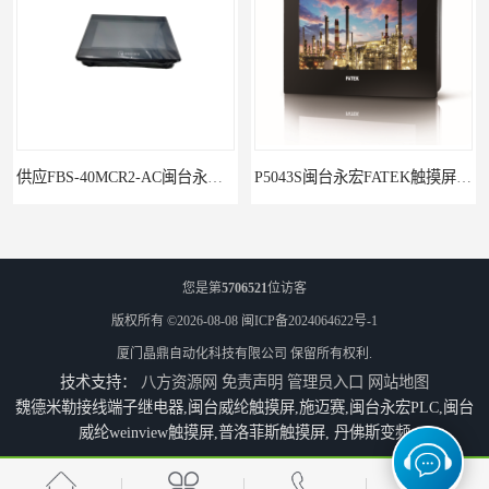
P5043S闽台永宏FATEK触摸屏华南区总代理
永宏7寸触摸屏HF070L-00
您是第
5706521
位访客
版权所有 ©2026-08-08
闽ICP备2024064622号-1
厦门晶鼎自动化科技有限公司
保留所有权利.
技术支持：
八方资源网
免责声明
管理员入口
网站地图
魏德米勒接线端子继电器,闽台威纶触摸屏,施迈赛,闽台永宏PLC,闽台
威纶weinview触摸屏,普洛菲斯触摸屏, 丹佛斯变频
福建代理闽台威纶触摸屏MT8102IP
防凝露控制器CD10