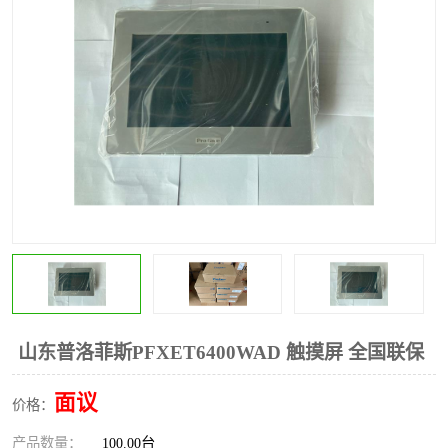
*
其他
ABB
安士能开关
克罗地亚
普洛菲斯触摸屏
魏德米勒继电器
施迈赛限位开关
山东普洛菲斯PFXET6400WAD 触摸屏 全国联保
面议
价格：
产品数量：
100.00台