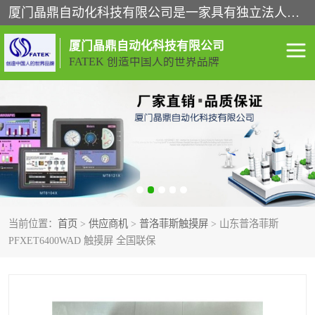
厦门晶鼎自动化科技有限公司是一家具有独立法人资格的高新技术企业；代理销售的产品有台湾威纶触摸屏，魏德米勒全系列，永宏触摸屏,威纶触摸屏,台湾威纶weinview触摸屏,台湾永宏PLC，FATEK,永宏伺服,图儿克总线，施耐德，欧姆龙，西门子，富士变频，K&N蓝系列， BUSSMANN，松下变频器，丹佛斯变频器等。
厦门晶鼎自动化科技有限公司
FATEK 创造中国人的世界品牌
闽台永宏PLC
WEINVIEW闽台威纶触摸
屏
正弦变频器正弦伺服
魏德米勒接线端子
ABB电流开关
魏德米勒电源
当前位置：
首页
>
供应商机
>
普洛菲斯触摸屏
> 山东普洛菲斯
丹佛斯变频器
MOXA通讯模块
PFXET6400WAD 触摸屏 全国联保
魏德米勒开关电源
LS产电
魏德米勒工具
西门子