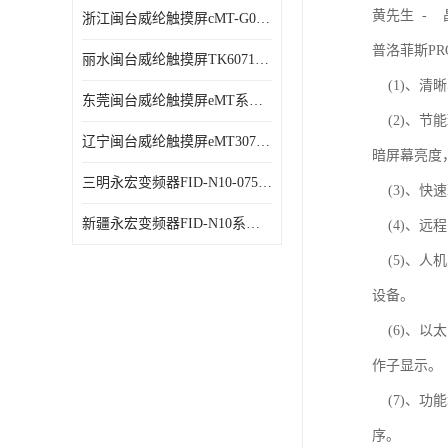
黄先生 -
浙江闽台威纶触摸屏cMT-G01触摸屏
普洛菲斯PR
丽水闽台威纶触摸屏TK6071IQ触摸屏
(1)、清
东莞闽台威纶触摸屏eMT系列 现货销售
(2)、节
辽宁闽台威纶触摸屏eMT3070B触摸屏
暗屏幕亮度
三明永宏变频器FID-N10-075043 厂家销售
(3)、快
新疆永宏变频器FID-N10系列变频器 厂家销售
(4)、远程
(5)、人机
设备。
(6)、以
作子显示。
(7)、功
序。