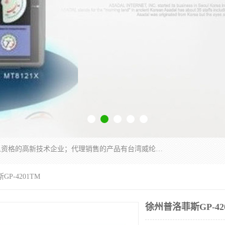
厦门晶鼎自动化科技有限公司是一家具有独立法人资格的高新技术企业；代理销售的产品有台湾威纶触摸屏，魏德米勒全系列，永宏触摸屏,威纶触摸屏,台湾威纶weinview触摸屏,台湾永宏PLC，FATEK,永宏伺服,图儿克总线，施耐德，欧姆龙，西门子，富士变频，K&N蓝系列， BUSSMANN，松下变频器，丹佛斯变频器等。
P-4201TM
徐州普洛菲斯GP-42