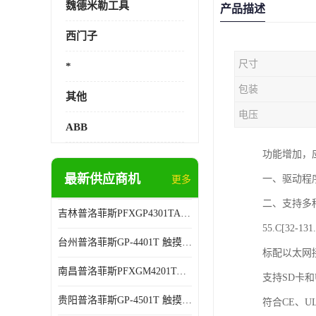
魏德米勒工具
产品描述
西门子
尺寸
*
包装
其他
电压
ABB
功能增加，
最新供应商机
一、驱动程
更多
二、支持多
吉林普洛菲斯PFXGP4301TADW 人机界面 全国联保
55.C[32-
台州普洛菲斯GP-4401T 触摸屏 厂家销售
标配以太网
南昌普洛菲斯PFXGM4201TAD 人机界面 代理商销售
支持SD卡和
贵阳普洛菲斯GP-4501T 触摸屏 售后有保障
符合CE、UL