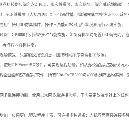
 晶鼎科技供应闽台永宏PLC，永宏触摸屏，永宏伺服，闽台威纶触摸屏
O-FACE触摸屏（人机界面）新一代高性能可编程触摸屏机型GP4000系
晰易用：使用3D仿真部件，操作人员能轻松对运行状况和运行环境实施。
能环保：GP4000系列采取多种节能措施，如所有机型均配置LED背光灯
，再终转入待机状态。
速现场恢复：只需触摸报警消息，能按时间顺序查看相关数据。
：使用GP-ViewerEX软件，可实现远程功能，如从办公室远程查看现场
界面画面和逻辑编程软件：所有PR0-FACE3000与4000系列产品均
太网多重连接功能：使用以太网多重连接功能，不需要更改控制器上的任何
能增加，应用更广:驱动程序丰富，可连接多种设备：人机界面直接连接多种