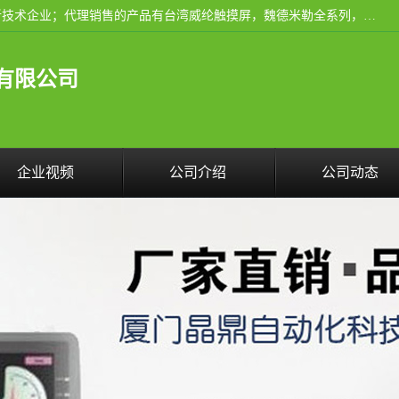
厦门晶鼎自动化科技有限公司是一家具有独立法人资格的高新技术企业；代理销售的产品有台湾威纶触摸屏，魏德米勒全系列，永宏触摸屏,威纶触摸屏,台湾威纶weinview触摸屏,台湾永宏PLC，FATEK,永宏伺服,图儿克总线，施耐德，欧姆龙，西门子，富士变频，K&N蓝系列， BUSSMANN，松下变频器，丹佛斯变频器等。
有限公司
企业视频
公司介绍
公司动态