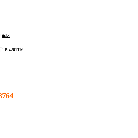
湖里区
P-4201TM
8764