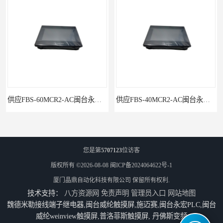
供应FBS-60MCR2-AC闽台永宏FATEKPLC
供应FBS-40MCR2-AC闽台永宏FATEKPLC
您是第
5707123
位访客
版权所有 ©2026-08-08
闽ICP备2024064622号-1
厦门晶鼎自动化科技有限公司
保留所有权利.
技术支持：
八方资源网
免责声明
管理员入口
网站地图
魏德米勒接线端子继电器,闽台威纶触摸屏,施迈赛,闽台永宏PLC,闽台
威纶weinview触摸屏,普洛菲斯触摸屏, 丹佛斯变频