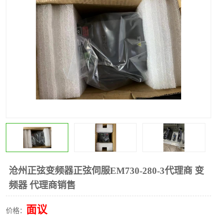
*
其他
ABB
安士能开关
克罗地亚
普洛菲斯触摸屏
魏德米勒继电器
施迈赛限位开关
沧州正弦变频器正弦伺服EM730-280-3代理商 变
频器 代理商销售
面议
价格：