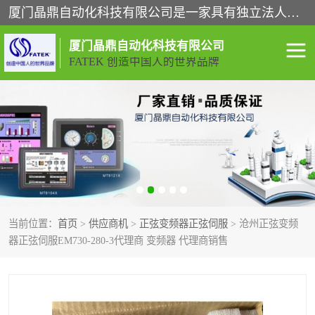
厦门晶鼎自动化科技有限公司是一家具有独立法人资格的高新技术企业；代理销售的产品有台湾威纶触摸屏，魏德米勒全系列，永宏触摸屏,威纶触摸屏,台湾威纶weinview触摸屏,台湾永宏PLC，FATEK,永宏伺服,图儿克总线，施耐德，欧姆龙，西门子，富士变频，K&N蓝系列， BUSSMANN，松下变频器，丹佛斯变频器等。
厦门晶鼎自动化科技有限公司
FATEK 创造中国人的世界品牌
闽台永宏PLC
WEINVIEW闽台威纶触摸
屏
正弦变频器正弦伺服
魏德米勒接线端子
ABB电流开关
魏德米勒电源
当前位置：
首页
>
供应商机
>
正弦变频器正弦伺服
> 沧州正弦变频
丹佛斯变频器
MOXA通讯模块
器正弦伺服EM730-280-3代理商 变频器 代理商销售
魏德米勒开关电源
LS产电
魏德米勒工具
西门子