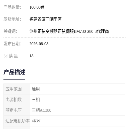
产品数量：
100.00台
发货地址：
福建省厦门湖里区
关键词：
沧州正弦变频器正弦伺服EM730-280-3代理商
发布日期：
2026-08-08
阅 读 量：
18
产品描述
应用范围
通用
电源相数
三相
额定电压
三相AC380
适配电机功率
4KW