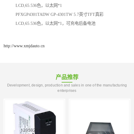
LCD,65.536色，以太网*1
PFXGP4301TADW GP-4301TW 5.7英寸TFT真彩
LCD,65.536色，以太网*1，可充电后备电池
http://www.xmjdauto.cn
产品推荐
Development, design, production and sales in one of the manufacturing
enterprises