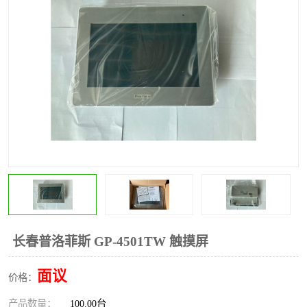
*
其他
ABB
安士能开关
克罗地亚
普洛菲斯触摸屏
魏德米勒继电器
施迈赛限位开关
长春普洛菲斯 GP-4501TW 触摸屏
面议
价格：
产品数量：
100.00台