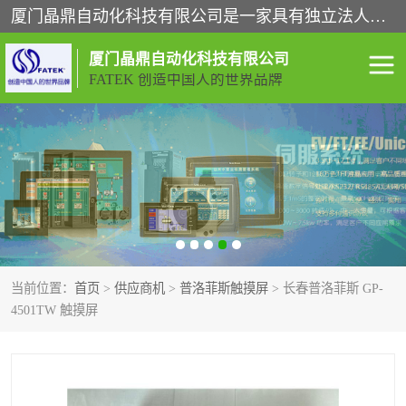
厦门晶鼎自动化科技有限公司是一家具有独立法人资格的高新技术企业；代理销售的产品有台湾威纶触摸屏，魏德米勒全系列，永宏触摸屏,威纶触摸屏,台湾威纶weinview触摸屏,台湾永宏PLC，FATEK,永宏伺服,图儿克总线，施耐德，欧姆龙，西门子，富士变频，K&N蓝系列， BUSSMANN，松下变频器，丹佛斯变频器等。
厦门晶鼎自动化科技有限公司
FATEK 创造中国人的世界品牌
闽台永宏PLC
WEINVIEW闽台威纶触摸
屏
正弦变频器正弦伺服
魏德米勒接线端子
ABB电流开关
魏德米勒电源
当前位置：
首页
>
供应商机
>
普洛菲斯触摸屏
> 长春普洛菲斯 GP-
丹佛斯变频器
MOXA通讯模块
4501TW 触摸屏
魏德米勒开关电源
LS产电
魏德米勒工具
西门子