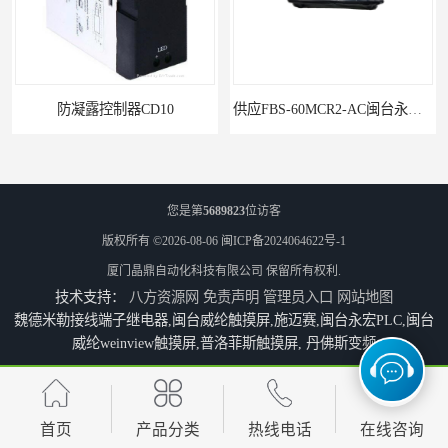
防凝露控制器CD10
供应FBS-60MCR2-AC闽台永宏FATEKPLC
您是第
5689823
位访客
版权所有 ©2026-08-06
闽ICP备2024064622号-1
厦门晶鼎自动化科技有限公司
保留所有权利.
技术支持：
八方资源网
免责声明
管理员入口
网站地图
魏德米勒接线端子继电器,闽台威纶触摸屏,施迈赛,闽台永宏PLC,闽台
威纶weinview触摸屏,普洛菲斯触摸屏, 丹佛斯变频
供应FBS-40MCR2-AC闽台永宏FATEKPLC
P5043S闽台永宏FATEK触摸屏华南区总代理
首页
产品分类
热线电话
在线咨询