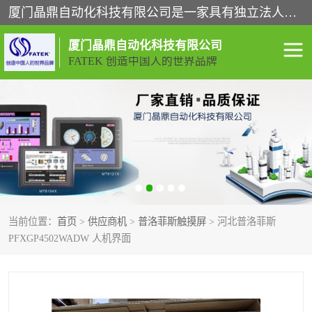
厦门晶鼎自动化科技有限公司是一家具有独立法人资格的高新技术企业；代理销售的产品有台湾威纶触摸屏，魏德米勒全系列，永宏触摸屏,威纶触摸屏,台湾威纶weinview触摸屏,台湾永宏PLC，FATEK,永宏伺服,图儿克总线，施耐德，欧姆龙，西门子，富士变频，K&N蓝系列， BUSSMANN，松下变频器，丹佛斯变频器等。
厦门晶鼎自动化科技有限公司
FATEK 创造中国人的世界品牌
闽台永宏PLC
WEINVIEW闽台威纶触摸
屏
正弦变频器正弦伺服
魏德米勒接线端子
ABB电流开关
魏德米勒电源
当前位置：
首页
>
供应商机
>
普洛菲斯触摸屏
> 河北普洛菲斯
丹佛斯变频器
MOXA通讯模块
PFXGP4502WADW 人机界面
魏德米勒开关电源
LS产电
魏德米勒工具
西门子