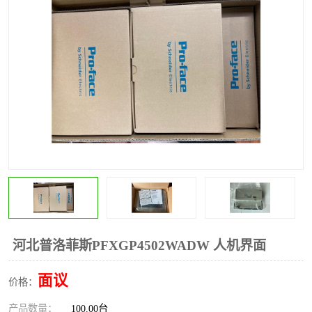
*
其他
ABB
安士能开关
克罗地亚
普洛菲斯触摸屏
魏德米勒继电器
施迈赛限位开关
河北普洛菲斯PFXGP4502WADW 人机界面
面议
价格：
产品数量：
100.00台