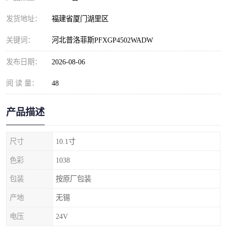
发货地址：
福建省厦门湖里区
关键词：
河北普洛菲斯PFXGP4502WADW
发布日期：
2026-08-06
阅 读 量：
48
产品描述
尺寸
10.1寸
色彩
1038
包装
按原厂包装
产地
无锡
电压
24V