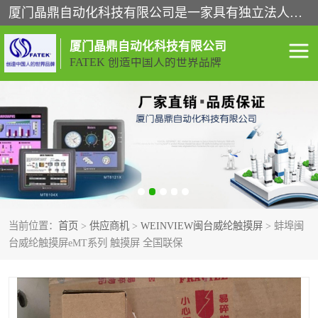
厦门晶鼎自动化科技有限公司是一家具有独立法人资格的高新技术企业；代理销售的产品有台湾威纶触摸屏，魏德米勒全系列，永宏触摸屏,威纶触摸屏,台湾威纶weinview触摸屏,台湾永宏PLC，FATEK,永宏伺服,图儿克总线，施耐德，欧姆龙，西门子，富士变频，K&N蓝系列， BUSSMANN，松下变频器，丹佛斯变频器等。
厦门晶鼎自动化科技有限公司
FATEK 创造中国人的世界品牌
闽台永宏PLC
WEINVIEW闽台威纶触摸
屏
正弦变频器正弦伺服
魏德米勒接线端子
ABB电流开关
魏德米勒电源
当前位置：
首页
>
供应商机
>
WEINVIEW闽台威纶触摸屏
> 蚌埠闽
丹佛斯变频器
MOXA通讯模块
台威纶触摸屏eMT系列 触摸屏 全国联保
魏德米勒开关电源
LS产电
魏德米勒工具
西门子