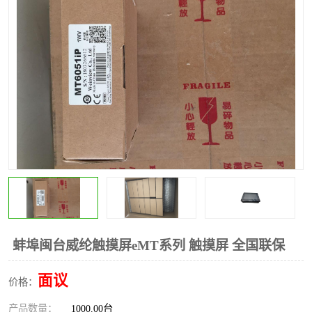
*
其他
ABB
安士能开关
克罗地亚
普洛菲斯触摸屏
魏德米勒继电器
施迈赛限位开关
蚌埠闽台威纶触摸屏eMT系列 触摸屏 全国联保
面议
价格：
产品数量：
1000.00台