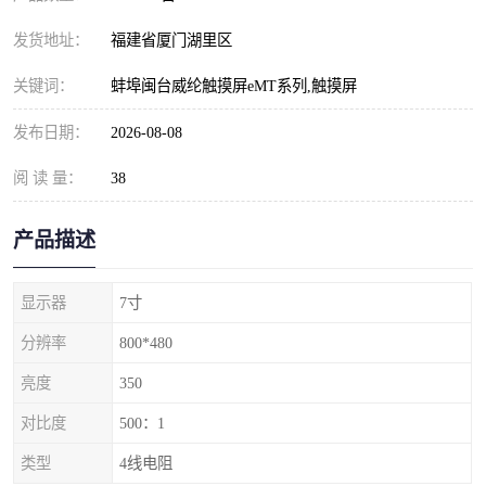
发货地址：
福建省厦门湖里区
关键词：
蚌埠闽台威纶触摸屏eMT系列,触摸屏
发布日期：
2026-08-08
阅 读 量：
38
产品描述
显示器
7寸
分辨率
800*480
亮度
350
对比度
500：1
类型
4线电阻