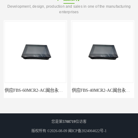
Development, design, production and sales in one of the manufacturing
enterprises
供应FBS-60MCR2-AC闽台永宏FATEKPLC
供应FBS-40MCR2-AC闽台永宏FATEKPLC
您是第
5708719
位访客
版权所有 ©2026-08-09
闽ICP备2024064622号-1