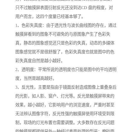
只不过触摸屏表面衍射反光还没到达CD 盘的程度，对
用户而言，这四个度量已经基本够了。
1、色彩失真度：由于透光性与波长曲线图的存在，通过
触摸屏看到的图象不可避免的与原图象产生了色彩失
真，静态的图象感觉还只是色彩的失真，动态的多媒体
图象感觉就不是很舒服了，色彩失真度也就是图中的色
彩失真度自然是越小越好。
2、透明度：平常所说的透明度也只能是图中的平均透明
度，当然是越高越好。
3、反光性，主要是指由于镜面反射造成图像上重叠身后
的光影，如人影、窗户、灯光等。反光是触摸屏带来的
效果，越小越好，它影响用户的浏览速度，严重时甚至
无法辨认图像字符，反光性强的触摸屏使用环境受到限
制，现场的灯光布置也需要调整。大多数存在反光问题
的触摸屏都提供另外一种经过表面处理的型号：磨砂面