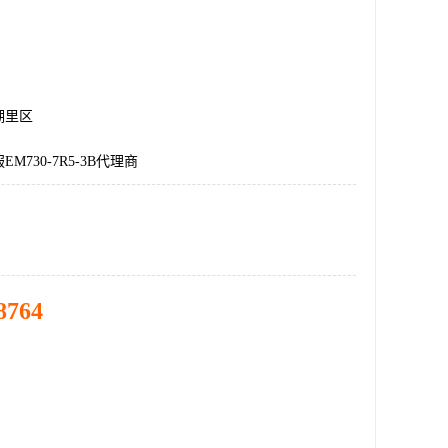
湖里区
M730-7R5-3B代理商
8764