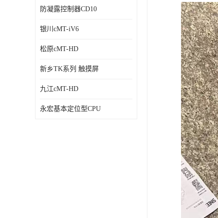
防凝露控制器CD10
银川cMT-iV6
松原cMT-HD
新乡TK系列 触摸屏
九江cMT-HD
永宏基本定位型CPU