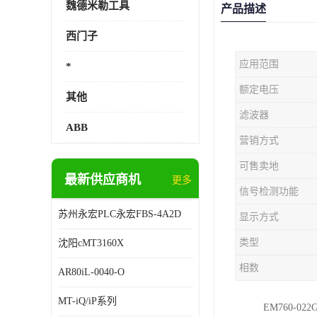
魏德米勒工具
产品描述
西门子
应用范围
*
额定电压
其他
滤波器
ABB
营销方式
可售卖地
最新供应商机
更多
信号检测功能
苏州永宏PLC永宏FBS-4A2D
显示方式
类型
沈阳cMT3160X
相数
AR80iL-0040-O
MT-iQ/iP系列
EM760-022G