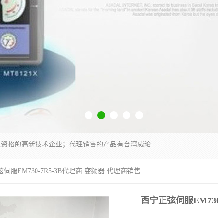
厦门晶鼎自动化科技有限公司是一家具有独立法人资格的高新技术企业；代理销售的产品有台湾威纶触摸屏，魏德米勒全系列，永宏触摸屏,威纶触摸屏,台湾威纶weinview触摸屏,台湾永宏PLC，FATEK,永宏伺服,图儿克总线，施耐德，欧姆龙，西门子，富士变频，K&N蓝系列， BUSSMANN，松下变频器，丹佛斯变频器等。
弦伺服EM730-7R5-3B代理商 变频器 代理商销售
西宁正弦伺服EM730