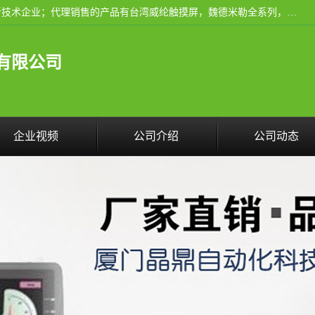
厦门晶鼎自动化科技有限公司是一家具有独立法人资格的高新技术企业；代理销售的产品有台湾威纶触摸屏，魏德米勒全系列，永宏触摸屏,威纶触摸屏,台湾威纶weinview触摸屏,台湾永宏PLC，FATEK,永宏伺服,图儿克总线，施耐德，欧姆龙，西门子，富士变频，K&N蓝系列， BUSSMANN，松下变频器，丹佛斯变频器等。
有限公司
企业视频
公司介绍
公司动态