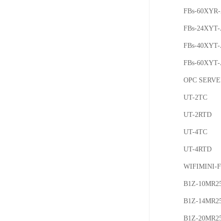
FBs-60XYR
FBs-24XYT
FBs-40XYT
FBs-60XYT
OPC SERVE
UT-2TC
UT-2RTD
UT-4TC
UT-4RTD
WIFIMINI-
B1Z-10MR2
B1Z-14MR2
B1Z-20MR2