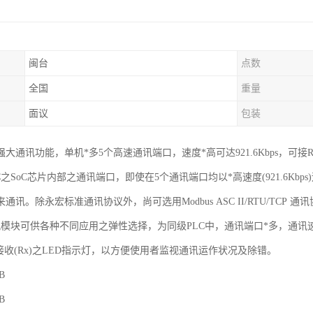
闽台
点数
全国
重量
面议
包装
通讯功能，单机*多5个高速通讯端口，速度*高可达921.6Kbps，可接RS232
C之SoC芯片内部之通讯端口，即使在5个通讯端口均以*高速度(921.6Kbp
通讯。除永宏标准通讯协议外，尚可选用Modbus ASC II/RTU/TCP 
讯模块可供各种不同应用之弹性选择，为同级PLC中，通讯端口*多，通讯
及接收(Rx)之LED指示灯，以方便使用者监视通讯运作状况及除错。
B
B