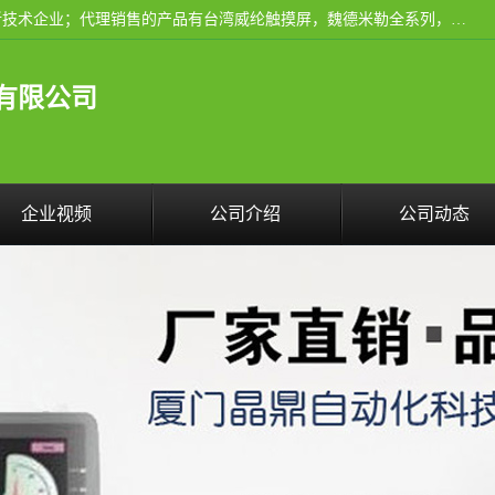
厦门晶鼎自动化科技有限公司是一家具有独立法人资格的高新技术企业；代理销售的产品有台湾威纶触摸屏，魏德米勒全系列，永宏触摸屏,威纶触摸屏,台湾威纶weinview触摸屏,台湾永宏PLC，FATEK,永宏伺服,图儿克总线，施耐德，欧姆龙，西门子，富士变频，K&N蓝系列， BUSSMANN，松下变频器，丹佛斯变频器等。
有限公司
企业视频
公司介绍
公司动态