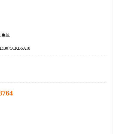
湖里区
3B075CKBSA18
8764