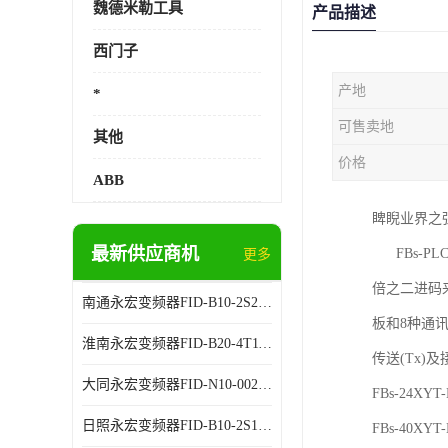
魏德米勒工具
产品描述
西门子
产地
*
可售卖地
其他
价格
ABB
睥睨业界之强大
最新供应商机
FBs-PL
更多
倍之二进码来
南通永宏变频器FID-B10-2S2.2G 厂家销售
板和8种通
淮南永宏变频器FID-B20-4T11G 厂家销售
传送(Tx)
大同永宏变频器FID-N10-002243 厂家销售
FBs-24XYT-
日照永宏变频器FID-B10-2S1.5G 代理商销售
FBs-40XYT-