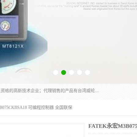
厦门晶鼎自动化科技有限公司是一家具有独立法人资格的高新技术企业；代理销售的产品有台湾威纶触摸屏，魏德米勒全系列，永宏触摸屏,威纶触摸屏,台湾威纶weinview触摸屏,台湾永宏PLC，FATEK,永宏伺服,图儿克总线，施耐德，欧姆龙，西门子，富士变频，K&N蓝系列， BUSSMANN，松下变频器，丹佛斯变频器等。
3B075CKBSA18 可编程控制器 全国联保
FATEK永宏M3B0