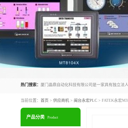
热门搜索：
当前位置：
首页
>
供应商机
>
闽台永宏PLC
> FATEK永宏M
产品分类
Product