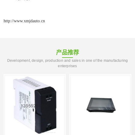
http://www.xmjdauto.cn
产品推荐
Development, design, production and sales in one of the manufacturing
enterprises