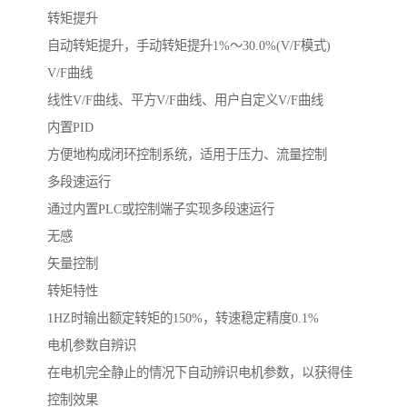
转矩提升
自动转矩提升，手动转矩提升1%～30.0%(V/F模式)
V/F曲线
线性V/F曲线、平方V/F曲线、用户自定义V/F曲线
内置PID
方便地构成闭环控制系统，适用于压力、流量控制
多段速运行
通过内置PLC或控制端子实现多段速运行
无感
矢量控制
转矩特性
1HZ时输出额定转矩的150%，转速稳定精度0.1%
电机参数自辨识
在电机完全静止的情况下自动辨识电机参数，以获得佳
控制效果