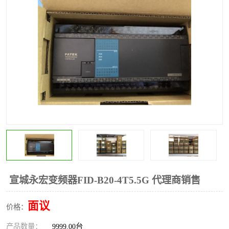
*
其他
ABB
安士能开关
克罗地亚
普洛菲斯触摸屏
魏德米勒继电器
施迈赛限位开关
宣城永宏变频器FID-B20-4T5.5G 代理商销售
面议
价格：
产品数量：
9999.00台