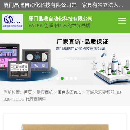
厦门晶鼎自动化科技有限公司是一家具有独立法人资格的高新技术企业；代理销售的产品有台湾威纶触摸屏，魏德米勒全系列，永宏触摸屏,威纶触摸屏,台湾威纶weinview触摸屏,台湾永宏PLC，FATEK,永宏伺服,图儿克总线，施耐德，欧姆龙，西门子，富士变频，K&N蓝系列， BUSSMANN，松下变频器，丹佛斯变频器等。
厦门晶鼎自动化科技有限公司
FATEK 创造中国人的世界品牌
闽台永宏PLC
WEINVIEW闽台威纶触摸
屏
正弦变频器正弦伺服
魏德米勒接线端子
ABB电流开关
魏德米勒电源
当前位置：
首页
>
供应商机
>
闽台永宏PLC
> 宣城永宏变频器FID-
丹佛斯变频器
MOXA通讯模块
B20-4T5.5G 代理商销售
魏德米勒开关电源
LS产电
魏德米勒工具
西门子