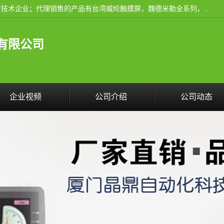
厦门晶鼎自动化科技有限公司是一家具有独立法人资格的高新技术企业；代理销售的产品有台湾威纶触摸屏，魏德米勒全系列，永宏触摸屏,威纶触摸屏,台湾威纶weinview触摸屏,台湾永宏PLC，FATEK,永宏伺服,图儿克总线，施耐德，欧姆龙，西门子，富士变频，K&N蓝系列， BUSSMANN，松下变频器，丹佛斯变频器等。
有限公司
企业视频
公司介绍
公司动态