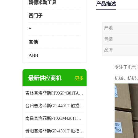
魏德米勒工具
产品描述
西门子
产地
*
包装
其他
品牌
ABB
专注于电气
最新供应商机
机械、纺织
更多
吉林普洛菲斯PFXGP4301TADW 人机界面 全国联保
台州普洛菲斯GP-4401T 触摸屏 厂家销售
南昌普洛菲斯PFXGM4201TAD 人机界面 代理商销售
贵阳普洛菲斯GP-4501T 触摸屏 售后有保障