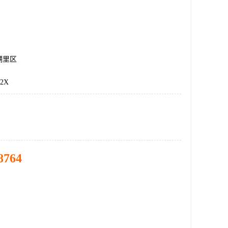
湖里区
2X
8764