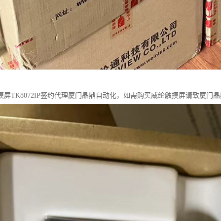
摸屏TK8072IP签约代理厦门晶鼎自动化，如需购买威纶触摸屏请致厦门晶