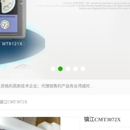
厦门晶鼎自动化科技有限公司是一家具有独立法人资格的高新技术企业；代理销售的产品有台湾威纶触摸屏，魏德米勒全系列，永宏触摸屏,威纶触摸屏,台湾威纶weinview触摸屏,台湾永宏PLC，FATEK,永宏伺服,图儿克总线，施耐德，欧姆龙，西门子，富士变频，K&N蓝系列， BUSSMANN，松下变频器，丹佛斯变频器等。
 镇江CMT3072X
镇江CMT3072X