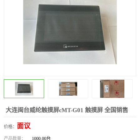
*
其他
ABB
安士能开关
克罗地亚
普洛菲斯触摸屏
魏德米勒继电器
施迈赛限位开关
大连闽台威纶触摸屏cMT-G01 触摸屏 全国销售
面议
价格：
产品数量：
1000.00台