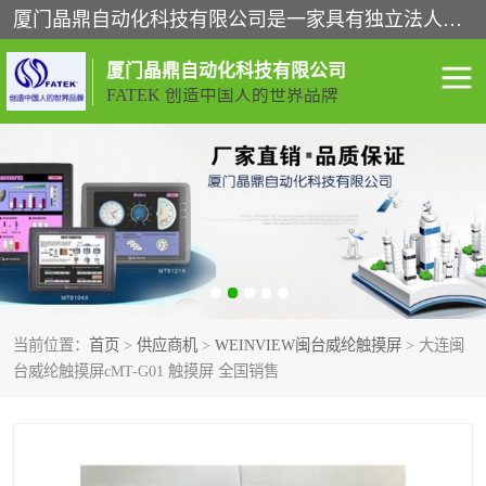
厦门晶鼎自动化科技有限公司是一家具有独立法人资格的高新技术企业；代理销售的产品有台湾威纶触摸屏，魏德米勒全系列，永宏触摸屏,威纶触摸屏,台湾威纶weinview触摸屏,台湾永宏PLC，FATEK,永宏伺服,图儿克总线，施耐德，欧姆龙，西门子，富士变频，K&N蓝系列， BUSSMANN，松下变频器，丹佛斯变频器等。
厦门晶鼎自动化科技有限公司
FATEK 创造中国人的世界品牌
闽台永宏PLC
WEINVIEW闽台威纶触摸
屏
正弦变频器正弦伺服
魏德米勒接线端子
ABB电流开关
魏德米勒电源
当前位置：
首页
>
供应商机
>
WEINVIEW闽台威纶触摸屏
> 大连闽
丹佛斯变频器
MOXA通讯模块
台威纶触摸屏cMT-G01 触摸屏 全国销售
魏德米勒开关电源
LS产电
魏德米勒工具
西门子