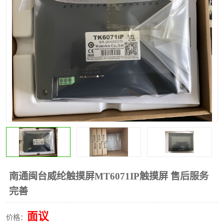
*
其他
ABB
安士能开关
克罗地亚
普洛菲斯触摸屏
魏德米勒继电器
施迈赛限位开关
南通闽台威纶触摸屏MT6071IP触摸屏 售后服务
完善
面议
价格：