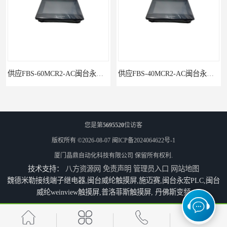
CR2-AC闽台永宏FATEKPLC
供应FBS-40MCR2-AC闽台永宏FATEKPLC
您是第
5695520
位访客
版权所有 ©2026-08-07
闽ICP备2024064622号-1
厦门晶鼎自动化科技有限公司
保留所有权利.
技术支持：
八方资源网
免责声明
管理员入口
网站地图
魏德米勒接线端子继电器,闽台威纶触摸屏,施迈赛,闽台永宏PLC,闽台
威纶weinview触摸屏,普洛菲斯触摸屏, 丹佛斯变频
P5043S闽台永宏FATEK触摸屏华南区总代理
永宏7寸触摸屏HF070L-00