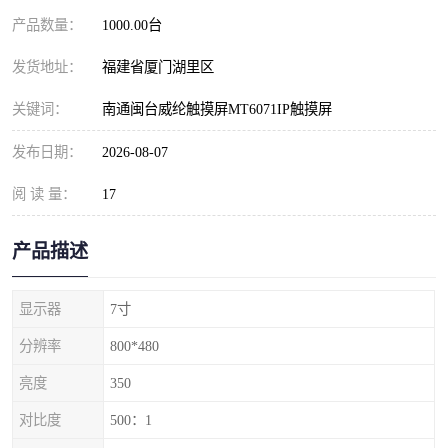
产品数量：
1000.00台
发货地址：
福建省厦门湖里区
关键词：
南通闽台威纶触摸屏MT6071IP触摸屏
发布日期：
2026-08-07
阅 读 量：
17
产品描述
显示器
7寸
分辨率
800*480
亮度
350
对比度
500：1