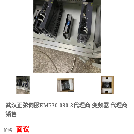
*
其他
ABB
安士能开关
克罗地亚
普洛菲斯触摸屏
魏德米勒继电器
施迈赛限位开关
武汉正弦伺服EM730-030-3代理商 变频器 代理商
销售
面议
价格：