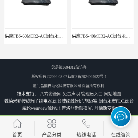
供应FBS-60MCR2-AC闽台永宏FATEKPLC
供应FBS-40MCR2-AC闽台永宏FATEKPLC
您是第
5694312
位访客
版权所有 ©2026-08-07
闽ICP备2024064622号-1
厦门晶鼎自动化科技有限公司
保留所有权利.
技术支持：
八方资源网
免责声明
管理员入口
网站地图
魏德米勒接线端子继电器,闽台威纶触摸屏,施迈赛,闽台永宏PLC,闽台
威纶weinview触摸屏,普洛菲斯触摸屏, 丹佛斯变频
P5043S闽台永宏FATEK触摸屏华南区总代理
永宏7寸触摸屏HF070L-00
首页
产品分类
热线电话
在线咨询