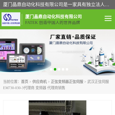
厦门晶鼎自动化科技有限公司是一家具有独立法人资格的高新技术企业；代理销售的产品有台湾威纶触摸屏，魏德米勒全系列，永宏触摸屏,威纶触摸屏,台湾威纶weinview触摸屏,台湾永宏PLC，FATEK,永宏伺服,图儿克总线，施耐德，欧姆龙，西门子，富士变频，K&N蓝系列， BUSSMANN，松下变频器，丹佛斯变频器等。
厦门晶鼎自动化科技有限公司
FATEK 创造中国人的世界品牌
闽台永宏PLC
WEINVIEW闽台威纶触摸
屏
正弦变频器正弦伺服
魏德米勒接线端子
ABB电流开关
魏德米勒电源
当前位置：
首页
>
供应商机
>
正弦变频器正弦伺服
> 武汉正弦伺服
丹佛斯变频器
MOXA通讯模块
EM730-030-3代理商 变频器 代理商销售
魏德米勒开关电源
LS产电
魏德米勒工具
西门子