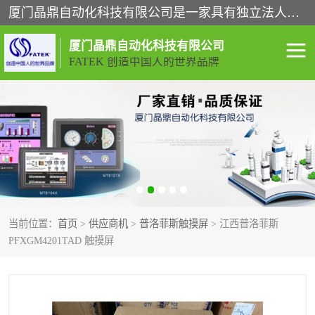
厦门晶鼎自动化科技有限公司是一家具有独立法人资格的高新技术企业；代理销售的产品有台湾威纶触摸屏，魏德米勒全系列，永宏触摸屏,威纶触摸屏,台湾威纶weinview触摸屏,台湾永宏PLC，FATEK,永宏伺服,图儿克总线，施耐德，欧姆龙，西门子，富士变频，K&N蓝系列， BUSSMANN，松下变频器，丹佛斯变频器等。
厦门晶鼎自动化科技有限公司
FATEK 创造中国人的世界品牌
闽台永宏PLC
WEINVIEW闽台威纶触摸
屏
正弦变频器正弦伺服
魏德米勒接线端子
ABB电流开关
魏德米勒电源
当前位置：
首页
>
供应商机
>
普洛菲斯触摸屏
> 江西普洛菲斯
丹佛斯变频器
MOXA通讯模块
PFXGM4201TAD 触摸屏
魏德米勒开关电源
LS产电
魏德米勒工具
西门子