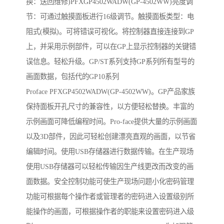
换：送回维修)PFXGP4502WADW(GP-4502WW)亮度调
节：可通过触摸面板进行16级调节。触摸面板类型：电
阻式(模拟)。可将错误可视化。将控制器直接连接到GP
上，并采用示例部件，可以在GP上显示控制器的关键错
误信息。轻松升级。GP/ST系列支持GP系列所有型号的
画面数据，包括代的GP10系列
Proface PFXGP4502WADW(GP-4502WW)。GP产品家族
保持面板开孔尺寸的兼容性，以方便轻松替换。丰富的
示例画面可降低编程时间。Pro-face提供大量的示例画面
以及3D部件，因此可轻松创建漂亮直观的画面，以节省
编辑时间。使用USB存储器进行数据传输。在生产现场
使用USB存储器可以轻松传输因生产线更改而改变的画
面数据。安全控制功能可使生产现场问题小化密码管理
功能可根据每个操作者或管理者的密码进入设置级别所
能操作的画面，可根据操作者的职能来设置密码进入级