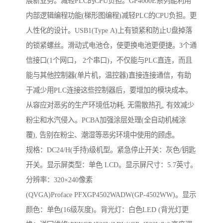
展新业务。减轻PLC的CPU负担。GP4000E系列能利用
内部逻辑编程功能(梯形图编程)减轻PLC的CPU负担。更
人性化的设计。USB1(Type A)上有锁紧和防止U盘掉落
的锁紧螺丝。滑动式电池仓，使更换电池更便捷。3个通
信接口(1个网口， 2个串口)，不仅能与PLC直连，而且
能与其他控制器(单片机，温控器)直接连接通信，有助
于减少用PLC连接这些控制器后，要增加的模块成本。
从容应对恶劣的生产环境低功耗, 无需散热孔, 有效减少
粉尘和水汽侵入。PCBA加强涂层处理(全自动机械涂
覆), 告别在粉尘、潮湿等恶劣环境中使用的顾虑。
规格：DC24/H(手持)级机型。紧急停止开关：灰色/钥匙
开关。显示屏类型：单色 LCD。显示屏尺寸：5.7英寸。
分辨率：320×240像素
(QVGA)Proface PFXGP4502WADW(GP-4502WW)。显示
颜色：单色(16级灰度)。背光灯：白色LED (背光灯更