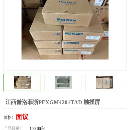
*
其他
ABB
安士能开关
克罗地亚
普洛菲斯触摸屏
魏德米勒继电器
施迈赛限位开关
江西普洛菲斯PFXGM4201TAD 触摸屏
面议
价格：
产品数量：
100.00台