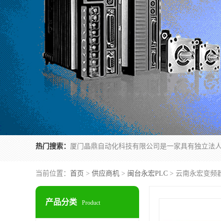
热门搜索：
当前位置：
首页
>
供应商机
>
闽台永宏PLC
> 云南永宏变频器F
产品分类
Product