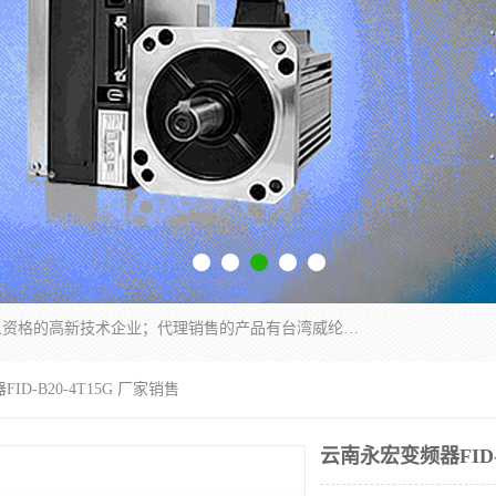
厦门晶鼎自动化科技有限公司是一家具有独立法人资格的高新技术企业；代理销售的产品有台湾威纶触摸屏，魏德米勒全系列，永宏触摸屏,威纶触摸屏,台湾威纶weinview触摸屏,台湾永宏PLC，FATEK,永宏伺服,图儿克总线，施耐德，欧姆龙，西门子，富士变频，K&N蓝系列， BUSSMANN，松下变频器，丹佛斯变频器等。
ID-B20-4T15G 厂家销售
云南永宏变频器FID-B