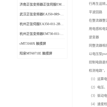
行再生运转
济南正弦变频器正弦伺服EM730-315-3代理商 变频器 代理商销售
平波回路
武汉正弦变频器EA350-0R9-1B代理商 变频器 代理商销售
在整流器整
杭州正弦伺服EA350-011-2B代理商 变频器 代理商销售
用电感和电
杭州正弦变频器EM730-011-3B代理商 变频器 代理商销售
逆变器
cMT3160X 触摸屏
同整流器相
阳泉MT6071IE 触摸屏
以电压型p
控制电路是
检测电路”
（1）运算
（2）电压
（3）驱动
（4）速度