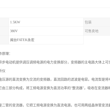
1.5KW
包装
380V
可售卖地
闽台FATEK永宏
作原理：
异步电动机提供调压调频电源的电力变换部分，变频器的主电路大体上可
析仪
电压源的直流变换为交流的变频器，直流回路的滤波是电容。电流型是将
它由三部分构成，将工频电源变换为直流功率的“整流器”，吸收在变流器
是二管的变流器，它把工频电源变换为直流电源。也可用两组晶体管变流