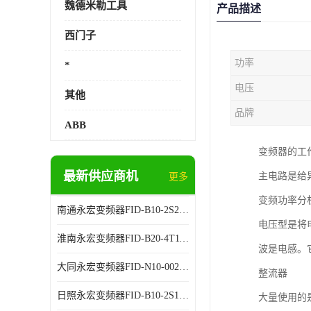
魏德米勒工具
产品描述
西门子
功率
*
电压
其他
品牌
ABB
变频器的工
最新供应商机
主电路是给
更多
变频功率分
南通永宏变频器FID-B10-2S2.2G 厂家销售
电压型是将
淮南永宏变频器FID-B20-4T11G 厂家销售
波是电感。
大同永宏变频器FID-N10-002243 厂家销售
整流器
日照永宏变频器FID-B10-2S1.5G 代理商销售
大量使用的