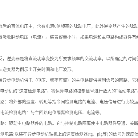
。
流后的直流电压中，含有电源6倍频率的脉动电压，此外逆变器产生的脉
容吸收脉动电压（电流）。装置容量小时，如果电源和主电路构成器件有
反，逆变器是将直流功率变换为所要求频率的交流功率，以所确定的时间使
wm逆变器为例示出开关时间和电压波形。
给异步电动机供电（电压、频率可调）的主电路提供控制信号的回路，它有
，电动机的“速度检测电路”，将运算电路的控制信号进行放大的“驱动电路”
电路：将外部的速度、转矩等指令同检测电路的电流、电压信号进行比较
、电流检测电路：与主回路电位隔离检测电压、电流等。
电路：驱动主电路器件的电路。它与控制电路隔离使主电路器件导通、关
检测电路:以装在异步电动机轴机上的速度检测器(tg、plg等)的信号为