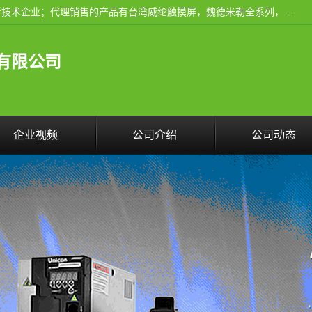
厦门晶鼎自动化科技有限公司是一家具有独立法人资格的高新技术企业；代理销售的产品有台湾威纶触摸屏，魏德米勒全系列，永宏触摸屏,威纶触摸屏,台湾威纶weinview触摸屏,台湾永宏PLC，FATEK,永宏伺服,图儿克总线，施耐德，欧姆龙，西门子，富士变频，K&N蓝系列， BUSSMANN，松下变频器，丹佛斯变频器等。
有限公司
企业视频
公司介绍
公司动态