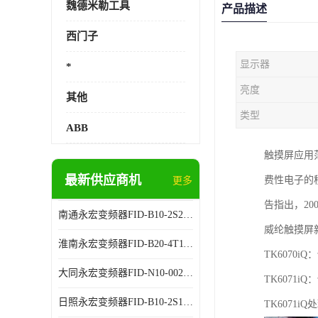
魏德米勒工具
产品描述
西门子
显示器
*
亮度
其他
类型
ABB
触摸屏应用
最新供应商机
费性电子的移
更多
告指出，2
南通永宏变频器FID-B10-2S2.2G 厂家销售
威纶触摸屏新推
淮南永宏变频器FID-B20-4T11G 厂家销售
TK6070i
大同永宏变频器FID-N10-002243 厂家销售
TK6071i
日照永宏变频器FID-B10-2S1.5G 代理商销售
TK6071i