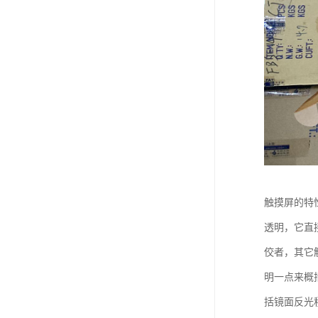
触摸屏的特
透明，它直
佼者，其它
明一点来概
括镜面反光