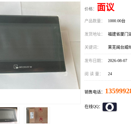
面议
价格：
产品数量：
1000.00台
发货地址：
福建省厦门
关键词：
莱芜闽台威
发布日期：
2026-08-07
阅 读 量：
24
1359992
销售电话：
在线QQ：