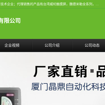
厦门晶鼎自动化科技有限公司是一家具有独立法人资格的高新技术企业；代理销售的产品有台湾威纶触摸屏，魏德米勒全系列，永宏触摸屏,威纶触摸屏,台湾威纶weinview触摸屏,台湾永宏PLC，FATEK,永宏伺服,图儿克总线，施耐德，欧姆龙，西门子，富士变频，K&N蓝系列， BUSSMANN，松下变频器，丹佛斯变频器等。
有限公司
企业视频
公司介绍
公司动态