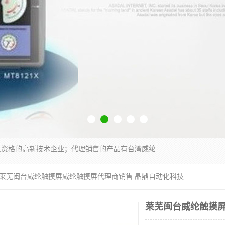
厦门晶鼎自动化科技有限公司是一家具有独立法人资格的高新技术企业；代理销售的产品有台湾威纶触摸屏，魏德米勒全系列，永宏触摸屏,威纶触摸屏,台湾威纶weinview触摸屏,台湾永宏PLC，FATEK,永宏伺服,图儿克总线，施耐德，欧姆龙，西门子，富士变频，K&N蓝系列， BUSSMANN，松下变频器，丹佛斯变频器等。
 莱芜闽台威纶触摸屏威纶触摸屏代理商销售 晶鼎自动化科技
莱芜闽台威纶触摸屏