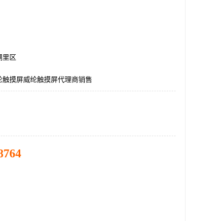
湖里区
纶触摸屏威纶触摸屏代理商销售
8764