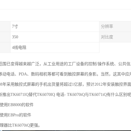
7寸
分辨率
350
对比度
4线电阻
范围已变得越来越广泛，从工业用途的工厂设备的控制/操作系统、公共
动电话、PDA、数码相机等都可看到触控屏幕的身影。当然，这其中应用为广
008年采用触控式屏幕的手机出货量将超过1亿部，预计2012年安装触控界
出TK6071IQ替代TK6070IQ 电话- TK6070iQ与TK6071iQ有什么区别
Q：使用EB8000的软件
Q：使用EBPro的软件
Q处理器比TK6070iQ更强。