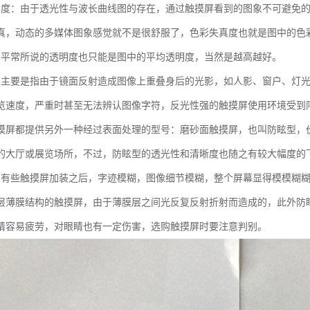
真度：由于透光性与波长曲线图的存在，通过触摸屏看到的图象不可避免
真，动态的多媒体图象感觉就不是很舒服了，色彩失真度也就是图中的色
：平常所说的透明度也只能是图中的平均透明度，当然是越高越好。
，主要是指由于镜面反射造成图像上重叠身后的光影，如人影、窗户、灯
览速度，严重时甚至无法辨认图像字符，反光性强的触摸屏使用环境受到
摸屏都提供另外一种经过表面处理的型号：磨砂面触摸屏，也叫防眩型，
的大厅或展览场所，不过，防眩型的透光性和清晰度也随之有较大幅度的
，有些触摸屏加装之后，字迹模糊，图像细节模糊，整个屏幕显得模模糊
层薄膜结构的触摸屏，由于薄膜层之间光反复反射折射而造成的，此外防
睛容易疲劳，对眼睛也有一定伤害，选购触摸屏时要注意判别。