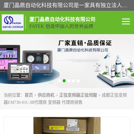
厦门晶鼎自动化科技有限公司是一家具有独立法人资格的高新技术企业；代理销售的产品有台湾威纶触摸屏，魏德米勒全系列，永宏触摸屏,威纶触摸屏,台湾威纶weinview触摸屏,台湾永宏PLC，FATEK,永宏伺服,图儿克总线，施耐德，欧姆龙，西门子，富士变频，K&N蓝系列， BUSSMANN，松下变频器，丹佛斯变频器等。
厦门晶鼎自动化科技有限公司
FATEK 创造中国人的世界品牌
闽台永宏PLC
WEINVIEW闽台威纶触摸
屏
正弦变频器正弦伺服
魏德米勒接线端子
ABB电流开关
魏德米勒电源
当前位置：
首页
>
供应商机
>
正弦变频器正弦伺服
> 成都正弦变频
丹佛斯变频器
MOXA通讯模块
器EM730-011-3B代理商 变频器 代理商销售
魏德米勒开关电源
LS产电
魏德米勒工具
西门子