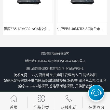
供应FBS-60MCR2-AC闽台永宏FATEKPLC
供应FBS-40MCR2-AC闽台永宏FATEKPLC
您是第
5708491
位访客
版权所有 ©2026-08-09
闽ICP备2024064622号-1
厦门晶鼎自动化科技有限公司
保留所有权利.
技术支持：
八方资源网
免责声明
管理员入口
网站地图
魏德米勒接线端子继电器,闽台威纶触摸屏,施迈赛,闽台永宏PLC,闽台
威纶weinview触摸屏,普洛菲斯触摸屏, 丹佛斯变频
P5043S闽台永宏FATEK触摸屏华南区总代理
永宏7寸触摸屏HF070L-00
首页
产品分类
热线电话
在线咨询