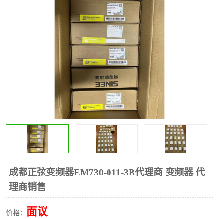
*
其他
ABB
安士能开关
克罗地亚
普洛菲斯触摸屏
魏德米勒继电器
施迈赛限位开关
成都正弦变频器EM730-011-3B代理商 变频器 代
理商销售
面议
价格：